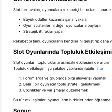
Slot turnuvaları, oyunculara rekabetçi bir ortam sunarak 
Büyük ödüller kazanma şansı yakalar
Oyun stratejilerini diğer oyuncularla paylaşır
Stratejik ittifaklar yapar
Rekabet ortamı, oyuncuların kendilerini geliştirip daha y
Slot Oyunlarında Topluluk Etkileşimi
Slot oyunları, topluluklar arasındaki etkileşimi de artırır.
Topluluk etkileşimi şu şekilde yapılandırılabilir:
site
Forumlarda ve gruplarda bilgi alışverişi yapmak
Belirli bir oyun için toplu strateji geliştirmek
Etkinlikler ve yarışmalar düzenlemek
Bu tür etkileşimler, oyuncuların birbirlerinden öğrenmel
Sonuç