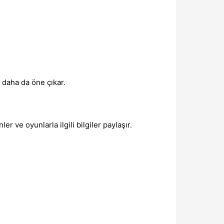
 daha da öne çıkar.
er ve oyunlarla ilgili bilgiler paylaşır.