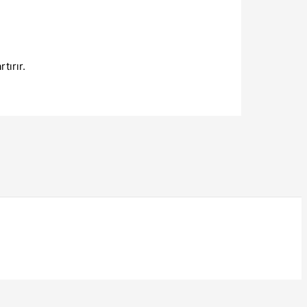
tırır.