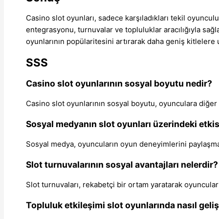
Casino slot oyunları, sadece karşıladıkları tekil oyunculu
entegrasyonu, turnuvalar ve topluluklar aracılığıyla sağl
oyunlarının popülaritesini artırarak daha geniş kitlelere 
SSS
Casino slot oyunlarının sosyal boyutu nedir?
Casino slot oyunlarının sosyal boyutu, oyunculara diğer 
Sosyal medyanın slot oyunları üzerindeki etkis
Sosyal medya, oyuncuların oyun deneyimlerini paylaşmala
Slot turnuvalarının sosyal avantajları nelerdir?
Slot turnuvaları, rekabetçi bir ortam yaratarak oyuncular 
Topluluk etkileşimi slot oyunlarında nasıl gelişt