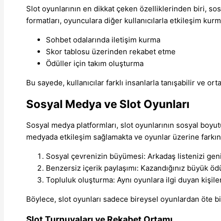
Slot oyunlarının en dikkat çeken özelliklerinden biri, so
formatları, oyunculara diğer kullanıcılarla etkileşim kurma
Sohbet odalarında iletişim kurma
Skor tablosu üzerinden rekabet etme
Ödüller için takım oluşturma
Bu sayede, kullanıcılar farklı insanlarla tanışabilir ve orta
Sosyal Medya ve Slot Oyunları
Sosyal medya platformları, slot oyunlarının sosyal boyutu
medyada etkileşim sağlamakta ve oyunlar üzerine farkında
Sosyal çevrenizin büyümesi: Arkadaş listenizi geni
Benzersiz içerik paylaşımı: Kazandığınız büyük ödüll
Topluluk oluşturma: Aynı oyunlara ilgi duyan kişil
Böylece, slot oyunları sadece bireysel oyunlardan öte bi
Slot Turnuvaları ve Rekabet Ortamı