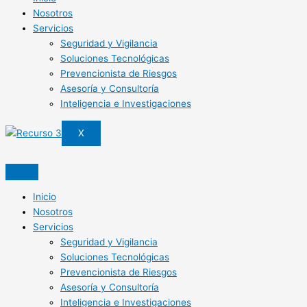
Nosotros
Servicios
Seguridad y Vigilancia
Soluciones Tecnológicas
Prevencionista de Riesgos
Asesoría y Consultoría
Inteligencia e Investigaciones
X
Inicio
Nosotros
Servicios
Seguridad y Vigilancia
Soluciones Tecnológicas
Prevencionista de Riesgos
Asesoría y Consultoría
Inteligencia e Investigaciones