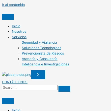
Ir al contenido
Inicio
Nosotros
Servicios
Seguridad y Vigilancia
Soluciones Tecnológicas
Prevencionista de Riesgos
Asesoría y Consultoría
Inteligencia e Investigaciones
X
CONTÁCTENOS
Inicio