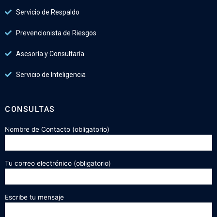
Servicio de Respaldo
Prevencionista de Riesgos
Asesoría y Consultaría
Servicio de Inteligencia
CONSULTAS
Nombre de Contacto (obligatorio)
Tu correo electrónico (obligatorio)
Escribe tu mensaje