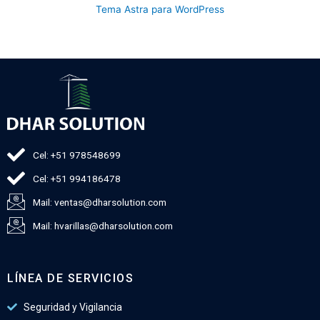
Tema Astra para WordPress
Cel: +51 978548699
Cel: +51 994186478
Mail: ventas@dharsolution.com
Mail: hvarillas@dharsolution.com
LÍNEA DE SERVICIOS
Seguridad y Vigilancia