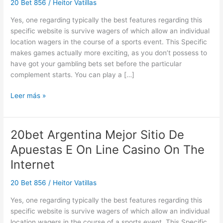
20 Bet 856
/
Heitor Vatillas
Apuestas
E
Yes, one regarding typically the best features regarding this
On
specific website is survive wagers of which allow an individual
Line
location wagers in the course of a sports event. This Specific
Casino
makes games actually more exciting, as you don’t possess to
On
have got your gambling bets set before the particular
The
complement starts. You can play a […]
Internet
Leer más »
20bet Argentina Mejor Sitio De
20bet
Argentina
Apuestas E On Line Casino On The
Mejor
Internet
Sitio
De
20 Bet 856
/
Heitor Vatillas
Apuestas
E
Yes, one regarding typically the best features regarding this
On
specific website is survive wagers of which allow an individual
Line
location wagers in the course of a sports event. This Specific