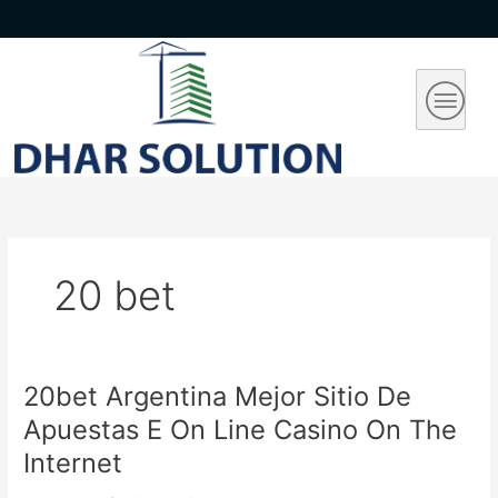
Ir
al
contenido
20 bet
20bet Argentina Mejor Sitio De
20bet
Argentina
Apuestas E On Line Casino On The
Mejor
Internet
Sitio
De