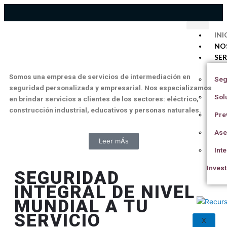
Ir
al
contenido
INI
NO
SER
Somos una empresa de servicios de intermediación en
Seg
seguridad personalizada y empresarial. Nos especializamos
Sol
en brindar servicios a clientes de los sectores: eléctrico,
construcción industrial, educativos y personas naturales.
Pre
Ase
Leer mÁs
Int
Inves
SEGURIDAD
INTEGRAL DE NIVEL
MUNDIAL A TU
SERVICIO
X