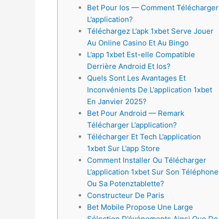
Bet Pour Ios — Comment Télécharger
L’application?
Téléchargez L’apk 1xbet Serve Jouer
Au Online Casino Et Au Bingo
L’app 1xbet Est-elle Compatible
Derrière Android Et Ios?
Quels Sont Les Avantages Et
Inconvénients De L’application 1xbet
En Janvier 2025?
Bet Pour Android — Remark
Télécharger L’application?
Télécharger Et Tech L’application
1xbet Sur L’app Store
Comment Installer Ou Télécharger
L’application 1xbet Sur Son Téléphone
Ou Sa Potenztablette?
Constructeur De Paris
Bet Mobile Propose Une Large
Sélection D’événements Ainsi Que De