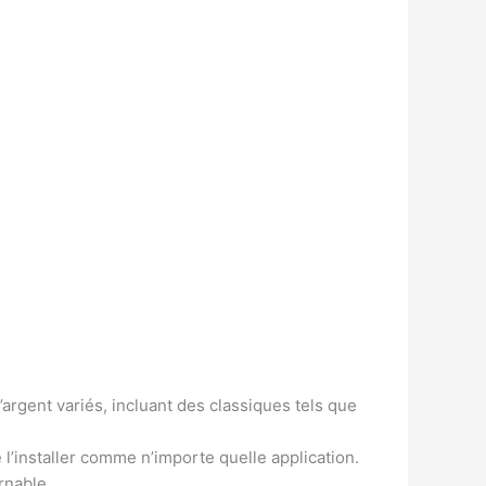
argent variés, incluant des classiques tels que
e l’installer comme n’importe quelle application.
rnable.