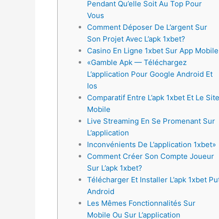
Pendant Qu’elle Soit Au Top Pour
Vous
Comment Déposer De L’argent Sur
Son Projet Avec L’apk 1xbet?
Casino En Ligne 1xbet Sur App Mobile
«Gamble Apk — Téléchargez
L’application Pour Google Android Et
Ios
Comparatif Entre L’apk 1xbet Et Le Sit
Mobile
Live Streaming En Se Promenant Sur
L’application
Inconvénients De L’application 1xbet»
Comment Créer Son Compte Joueur
Sur L’apk 1xbet?
Télécharger Et Installer L’apk 1xbet Pu
Android
Les Mêmes Fonctionnalités Sur
Mobile Ou Sur L’application