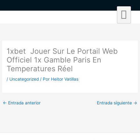
Ir
al
contenido
1xbet ️ Jouer Sur Le Portail Web
Officiel 1x Gamble Paris En
Temperatures Réel
/
Uncategorized
/ Por
Heitor Vatillas
←
Entrada anterior
Entrada siguiente
→