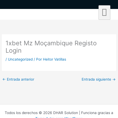
Ir
al
contenido
1xbet Mz Moçambique Registo
Login
/
Uncategorized
/ Por
Heitor Vatillas
←
Entrada anterior
Entrada siguiente
→
Todos los derechos © 2026 DHAR Solution | Funciona gracias a