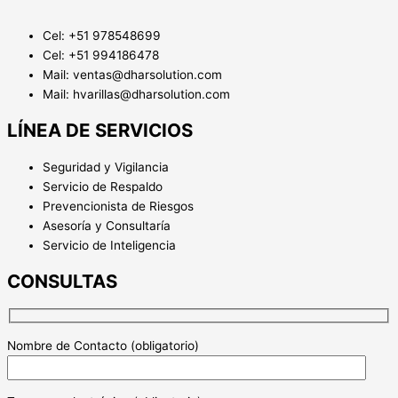
Cel: +51 978548699
Cel: +51 994186478
Mail: ventas@dharsolution.com
Mail: hvarillas@dharsolution.com
LÍNEA DE SERVICIOS
Seguridad y Vigilancia
Servicio de Respaldo
Prevencionista de Riesgos
Asesoría y Consultaría
Servicio de Inteligencia
CONSULTAS
Nombre de Contacto (obligatorio)