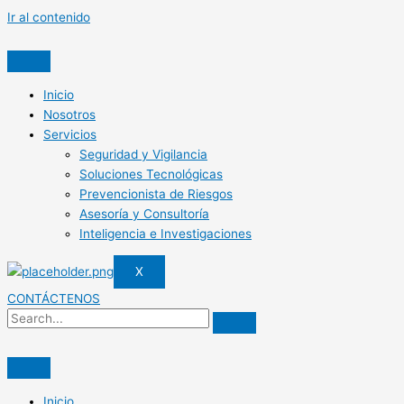
Ir al contenido
Inicio
Nosotros
Servicios
Seguridad y Vigilancia
Soluciones Tecnológicas
Prevencionista de Riesgos
Asesoría y Consultoría
Inteligencia e Investigaciones
X
CONTÁCTENOS
Inicio