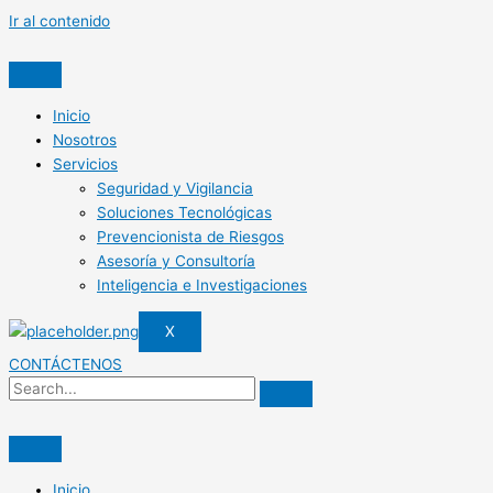
Ir al contenido
Inicio
Nosotros
Servicios
Seguridad y Vigilancia
Soluciones Tecnológicas
Prevencionista de Riesgos
Asesoría y Consultoría
Inteligencia e Investigaciones
X
CONTÁCTENOS
Inicio