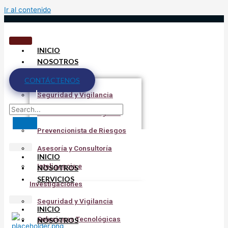
Ir al contenido
INICIO
NOSOTROS
SERVICIOS
CONTÁCTENOS
Seguridad y Vigilancia
Soluciones Tecnológicas
Prevencionista de Riesgos
Asesoría y Consultoría
INICIO
Inteligencia e
NOSOTROS
SERVICIOS
Investigaciones
Seguridad y Vigilancia
INICIO
Soluciones Tecnológicas
NOSOTROS