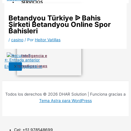
SERVICIOS
Prevencionista de Riesgos
X
Seguridad y Vigilancia
Asesoría y Consultoría
Betandyou Türkiye ᐉ Bahis
Şirketi Betandyou Online Spor
Soluciones Tecnológicas
Inteligencia e
Bahisleri
Prevencionista de Riesgos
Investigaciones
/
casino
/ Por
Heitor Vatillas
Asesoría y Consultoría
Inteligencia e
←
Entrada anterior
Investigaciones
X
Entrada siguiente
→
Todos los derechos © 2026 DHAR Solution | Funciona gracias a
X
Tema Astra para WordPress
Cel: +51 978548699