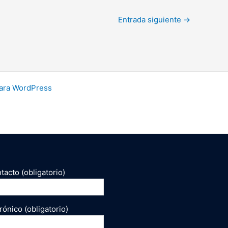
Entrada siguiente
→
ara WordPress
acto (obligatorio)
rónico (obligatorio)