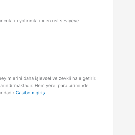
ncuların yatırımlarını en üst seviyeye
yimlerini daha işlevsel ve zevkli hale getirir.
 barındırmaktadır. Hem yerel para biriminde
sındadır
Casibom giriş
.