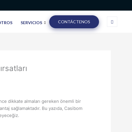
CONTÁCTENOS
OTROS
SERVICIOS
rsatları
ce dikkate almaları gereken önemli bir
vantaj sağlamaktadır. Bu yazıda, Casibom
leyeceğiz.