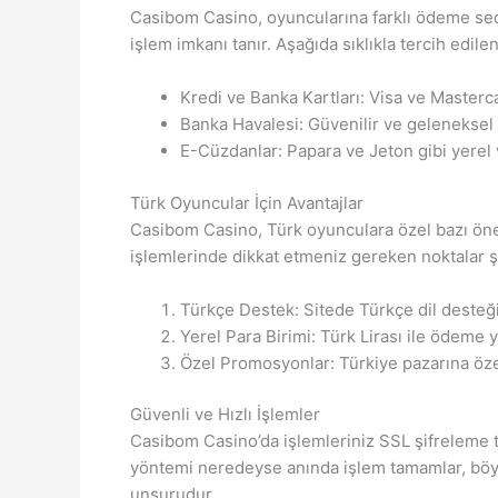
Casibom Casino, oyuncularına farklı ödeme seç
işlem imkanı tanır. Aşağıda sıklıkla tercih edile
Kredi ve Banka Kartları: Visa ve Masterca
Banka Havalesi: Güvenilir ve geleneksel
E-Cüzdanlar: Papara ve Jeton gibi yerel ve
Türk Oyuncular İçin Avantajlar
Casibom Casino, Türk oyunculara özel bazı önemli
işlemlerinde dikkat etmeniz gereken noktalar ş
Türkçe Destek: Sitede Türkçe dil desteği 
Yerel Para Birimi: Türk Lirası ile ödeme y
Özel Promosyonlar: Türkiye pazarına özel
Güvenli ve Hızlı İşlemler
Casibom Casino’da işlemleriniz SSL şifreleme tek
yöntemi neredeyse anında işlem tamamlar, böyle
unsurudur.