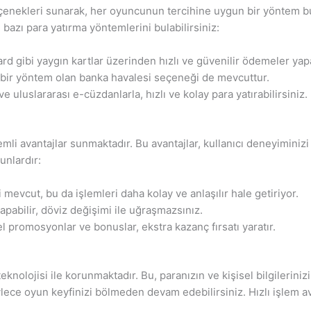
enekleri sunarak, her oyuncunun tercihine uygun bir yöntem bul
n bazı para yatırma yöntemlerini bulabilirsiniz:
rd gibi yaygın kartlar üzerinden hızlı ve güvenilir ödemeler yapa
 bir yöntem olan banka havalesi seçeneği de mevcuttur.
 uluslararası e-cüzdanlarla, hızlı ve kolay para yatırabilirsiniz.
 avantajlar sunmaktadır. Bu avantajlar, kullanıcı deneyiminizi da
unlardır:
mevcut, bu da işlemleri daha kolay ve anlaşılır hale getiriyor.
apabilir, döviz değişimi ile uğraşmazsınız.
 promosyonlar ve bonuslar, ekstra kazanç fırsatı yaratır.
nolojisi ile korunmaktadır. Bu, paranızın ve kişisel bilgilerinizi
ce oyun keyfinizi bölmeden devam edebilirsiniz. Hızlı işlem avan