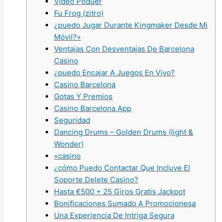
Video Póquer
Fu Frog (zitro)
¿puedo Jugar Durante Kingmaker Desde Mi
Móvil?»
Ventajas Con Desventajas De Barcelona
Casino
¿puedo Encajar A Juegos En Vivo?
Casino Barcelona
Gotas Y Premios
Casino Barcelona App
Seguridad
Dancing Drums – Golden Drums (light &
Wonder)
«casino
¿cómo Puedo Contactar Que Incluye El
Soporte Delete Casino?
Hasta €500 + 25 Giros Gratis Jackpot
Bonificaciones Sumado A Promocionesa
Una Experiencia De Intriga Segura