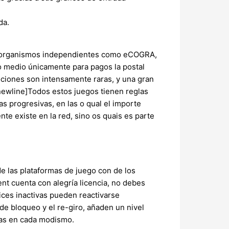
da.
or organismos independientes como eCOGRA,
o medio únicamente para pagos la postal
ociones son intensamente raras, y una gran
[newline]Todos estos juegos tienen reglas
as progresivas, en las o qual el importe
te existe en la red, sino os quais es parte
de las plataformas de juego con de los
nt cuenta con alegría licencia, no debes
ices inactivas pueden reactivarse
e bloqueo y el re-giro, añaden un nivel
ias en cada modismo.