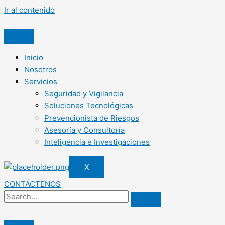
Ir al contenido
Inicio
Nosotros
Servicios
Seguridad y Vigilancia
Soluciones Tecnológicas
Prevencionista de Riesgos
Asesoría y Consultoría
Inteligencia e Investigaciones
X
CONTÁCTENOS