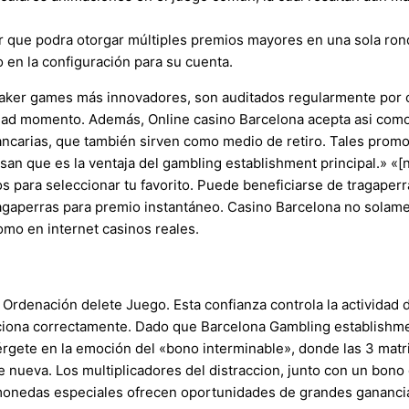
que podra otorgar múltiples premios mayores en una sola ron
 en la configuración para su cuenta.
ngmaker games más innovadores, son auditados regularmente p
lidad momento. Además, Online casino Barcelona acepta asi com
ancarias, que también sirven como medio de retiro. Tales prom
san que es la ventaja del gambling establishment principal.» «
s para seleccionar tu favorito. Puede beneficiarse de tragaperr
agaperras para premio instantáneo. Casino Barcelona no solamen
omo en internet casinos reales.
 Ordenación delete Juego. Esta confianza controla la actividad 
nciona correctamente. Dado que Barcelona Gambling establishme
érgete en la emoción del «bono interminable», donde las 3 matr
ueva. Los multiplicadores del distraccion, junto con un bono d
 monedas especiales ofrecen oportunidades de grandes gananc