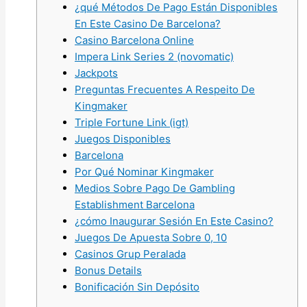
¿qué Métodos De Pago Están Disponibles
En Este Casino De Barcelona?
Casino Barcelona Online
Impera Link Series 2 (novomatic)
Jackpots
Preguntas Frecuentes A Respeito De
Kingmaker
Triple Fortune Link (igt)
Juegos Disponibles
Barcelona
Por Qué Nominar Kingmaker
Medios Sobre Pago De Gambling
Establishment Barcelona
¿cómo Inaugurar Sesión En Este Casino?
Juegos De Apuesta Sobre 0, 10
Casinos Grup Peralada
Bonus Details
Bonificación Sin Depósito