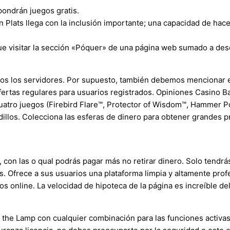
ondrán juegos gratis.
n Plats llega con la inclusión importante; una capacidad de ha
que visitar la sección «Póquer» de una página web sumado a des
todos los servidores. Por supuesto, también debemos mencionar
rtas regulares para usuarios registrados. Opiniones Casino Bar
uatro juegos (Firebird Flare™, Protector of Wisdom™, Hammer 
illos. Colecciona las esferas de dinero para obtener grandes 
con las o qual podrás pagar más no retirar dinero. Solo tendrás
es. Ofrece a sus usuarios una plataforma limpia y altamente profe
nos online. La velocidad de hipoteca de la página es increíble d
the Lamp con cualquier combinación para las funciones activas 