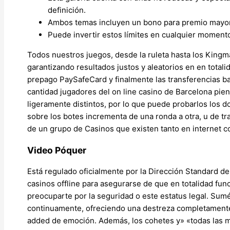
definición.
Ambos temas incluyen un bono para premio mayor 
Puede invertir estos límites en cualquier momento
Todos nuestros juegos, desde la ruleta hasta los Ki
garantizando resultados justos y aleatorios en en tota
prepago PaySafeCard y finalmente las transferencias b
cantidad jugadores del on line casino de Barcelona pien
ligeramente distintos, por lo que puede probarlos los do
sobre los botes incrementa de una ronda a otra, u de tr
de un grupo de Casinos que existen tanto en internet c
Video Póquer
Está regulado oficialmente por la Dirección Standard de
casinos offline para asegurarse de que en totalidad fu
preocuparte por la seguridad o este estatus legal. Sum
continuamente, ofreciendo una destreza completamente n
added de emoción. Además, los cohetes y» «todas las