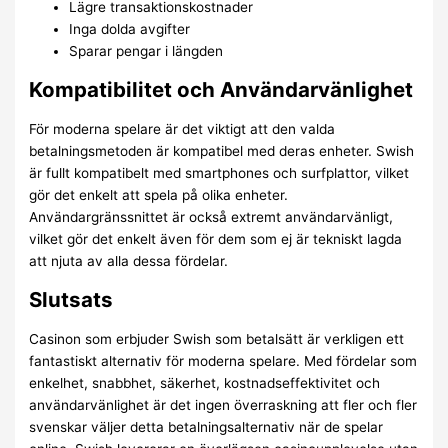
Lägre transaktionskostnader
Inga dolda avgifter
Sparar pengar i längden
Kompatibilitet och Användarvänlighet
För moderna spelare är det viktigt att den valda
betalningsmetoden är kompatibel med deras enheter. Swish
är fullt kompatibelt med smartphones och surfplattor, vilket
gör det enkelt att spela på olika enheter.
Användargränssnittet är också extremt användarvänligt,
vilket gör det enkelt även för dem som ej är tekniskt lagda
att njuta av alla dessa fördelar.
Slutsats
Casinon som erbjuder Swish som betalsätt är verkligen ett
fantastiskt alternativ för moderna spelare. Med fördelar som
enkelhet, snabbhet, säkerhet, kostnadseffektivitet och
användarvänlighet är det ingen överraskning att fler och fler
svenskar väljer detta betalningsalternativ när de spelar