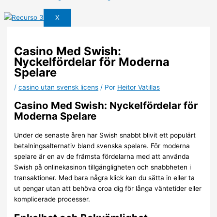
X
Casino Med Swish:
Nyckelfördelar för Moderna
Spelare
/
casino utan svensk licens
/ Por
Heitor Vatillas
Casino Med Swish: Nyckelfördelar för
Moderna Spelare
Under de senaste åren har Swish snabbt blivit ett populärt
betalningsalternativ bland svenska spelare. För moderna
spelare är en av de främsta fördelarna med att använda
Swish på onlinekasinon tillgängligheten och snabbheten i
transaktioner. Med bara några klick kan du sätta in eller ta
ut pengar utan att behöva oroa dig för långa väntetider eller
komplicerade processer.