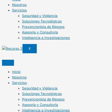
Nosotros
Servicios
Seguridad y Vigilancia
Soluciones Tecnológicas
Prevencionista de Riesgos
Asesoría y Consultoría
Inteligencia e Investigaciones
X
Inicio
Nosotros
Servicios
Seguridad y Vigilancia
Soluciones Tecnológicas
Prevencionista de Riesgos
Asesoría y Consultoría
Inteligencia e Investigaciones