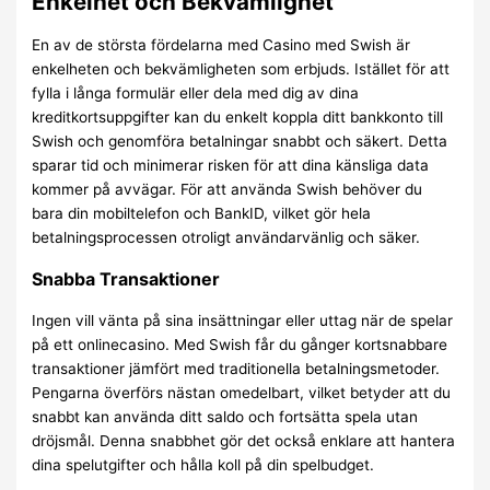
Enkelhet och Bekvämlighet
En av de största fördelarna med Casino med Swish är
enkelheten och bekvämligheten som erbjuds. Istället för att
fylla i långa formulär eller dela med dig av dina
kreditkortsuppgifter kan du enkelt koppla ditt bankkonto till
Swish och genomföra betalningar snabbt och säkert. Detta
sparar tid och minimerar risken för att dina känsliga data
kommer på avvägar. För att använda Swish behöver du
bara din mobiltelefon och BankID, vilket gör hela
betalningsprocessen otroligt användarvänlig och säker.
Snabba Transaktioner
Ingen vill vänta på sina insättningar eller uttag när de spelar
på ett onlinecasino. Med Swish får du gånger kortsnabbare
transaktioner jämfört med traditionella betalningsmetoder.
Pengarna överförs nästan omedelbart, vilket betyder att du
snabbt kan använda ditt saldo och fortsätta spela utan
dröjsmål. Denna snabbhet gör det också enklare att hantera
dina spelutgifter och hålla koll på din spelbudget.