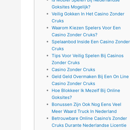
Goksites Mogelijk?
Veilig Gokken In Het Casino Zonder
Cruks
Waarom Kiezen Spelers Voor Een
Casino Zonder Cruks?
Spelaanbod Inside Een Casino Zonder
Cruks
Tips Voor Veilig Spelen Bij Casinos
Zonder Cruks
Casino Zonder Cruks
Geld Geld Overmaken Bij Een On Line
Casino Zonder Cruks
Hoe Blokkeer Ik Mezelf Bij Online
Goksites?
Bonussen Zijn Ook Nog Eens Veel
Meer Waard Truck In Nederland
Betrouwbare Online Casino’s Zonder
Cruks Durante Nederlandse Licentie