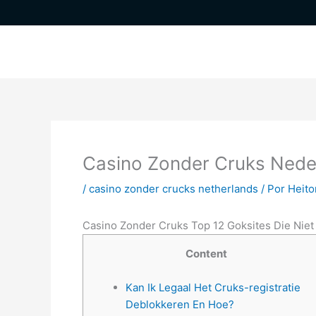
Ir
al
contenido
Casino Zonder Cruks Nede
/
casino zonder crucks netherlands
/ Por
Heitor
Casino Zonder Cruks Top 12 Goksites Die Nie
Content
Kan Ik Legaal Het Cruks-registratie
Deblokkeren En Hoe?