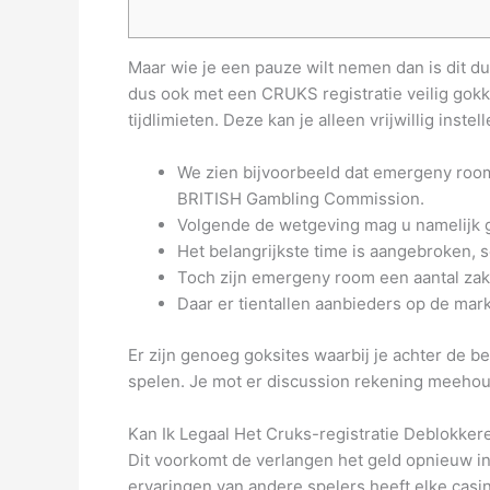
Maar wie je een pauze wilt nemen dan is dit du
dus ook met een CRUKS registratie veilig gokk
tijdlimieten. Deze kan je alleen vrijwillig instel
We zien bijvoorbeeld dat emergeny room
BRITISH Gambling Commission.
Volgende de wetgeving mag u namelijk 
Het belangrijkste time is aangebroken, 
Toch zijn emergeny room een aantal zak
Daar er tientallen aanbieders op de mark
Er zijn genoeg goksites waarbij je achter de b
spelen. Je mot er discussion rekening meehoude
Kan Ik Legaal Het Cruks-registratie Deblokke
Dit voorkomt de verlangen het geld opnieuw in
ervaringen van andere spelers heeft elke casi