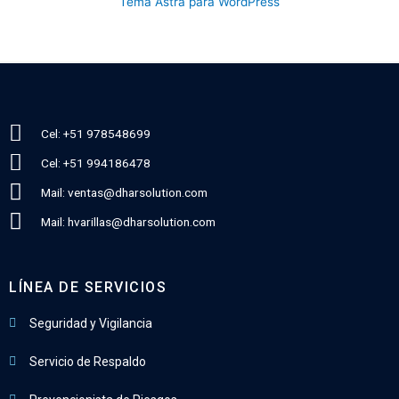
Tema Astra para WordPress
Cel: +51 978548699
Cel: +51 994186478
Mail: ventas@dharsolution.com
Mail: hvarillas@dharsolution.com
LÍNEA DE SERVICIOS
Seguridad y Vigilancia
Servicio de Respaldo