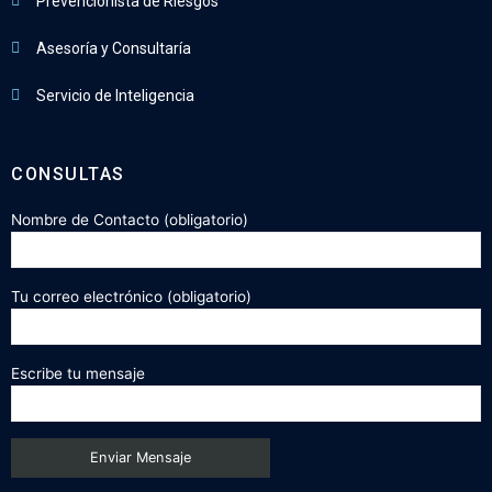
Prevencionista de Riesgos
Asesoría y Consultaría
Servicio de Inteligencia
CONSULTAS
Nombre de Contacto (obligatorio)
Tu correo electrónico (obligatorio)
Escribe tu mensaje