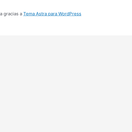
a gracias a
Tema Astra para WordPress