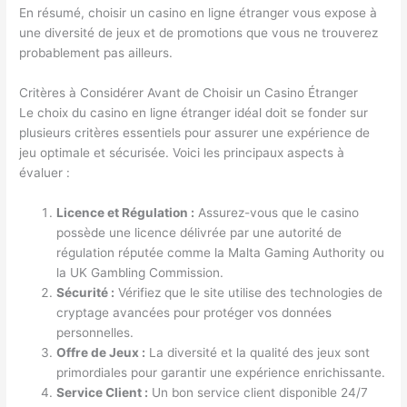
En résumé, choisir un casino en ligne étranger vous expose à
une diversité de jeux et de promotions que vous ne trouverez
probablement pas ailleurs.
Critères à Considérer Avant de Choisir un Casino Étranger
Le choix du casino en ligne étranger idéal doit se fonder sur
plusieurs critères essentiels pour assurer une expérience de
jeu optimale et sécurisée. Voici les principaux aspects à
évaluer :
Licence et Régulation :
Assurez-vous que le casino
possède une licence délivrée par une autorité de
régulation réputée comme la Malta Gaming Authority ou
la UK Gambling Commission.
Sécurité :
Vérifiez que le site utilise des technologies de
cryptage avancées pour protéger vos données
personnelles.
Offre de Jeux :
La diversité et la qualité des jeux sont
primordiales pour garantir une expérience enrichissante.
Service Client :
Un bon service client disponible 24/7