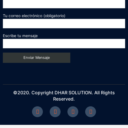
Tu correo electrónico (obligatorio)
Escribe tu mensaje
©2020. Copyright DHAR SOLUTION. All Rights
Reserved.
F
T
P
I
a
w
i
n
c
i
n
s
e
t
t
t