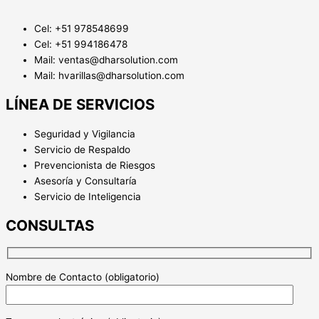
Cel: +51 978548699
Cel: +51 994186478
Mail: ventas@dharsolution.com
Mail: hvarillas@dharsolution.com
LÍNEA DE SERVICIOS
Seguridad y Vigilancia
Servicio de Respaldo
Prevencionista de Riesgos
Asesoría y Consultaría
Servicio de Inteligencia
CONSULTAS
Nombre de Contacto (obligatorio)