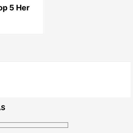
op 5 Her
AS