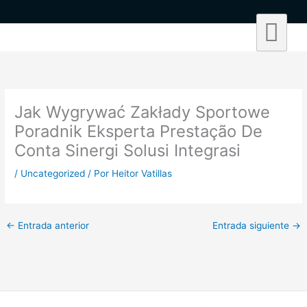
Ir
al
contenido
Jak Wygrywać Zakłady Sportowe
Poradnik Eksperta Prestação De
Conta Sinergi Solusi Integrasi
/
Uncategorized
/ Por
Heitor Vatillas
←
Entrada anterior
Entrada siguiente
→