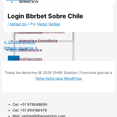
SERVICIOS
Prevencionista de Riesgos
X
Seguridad y Vigilancia
Asesoría y Consultoría
Login Bbrbet Sobre Chile
Soluciones Tecnológicas
Inteligencia e
/
bbrbet mx
/ Por
Heitor Vatillas
Prevencionista de Riesgos
Investigaciones
Asesoría y Consultoría
←
Entrada anterior
Entrada siguiente
→
Inteligencia e
Investigaciones
X
Todos los derechos © 2026 DHAR Solution | Funciona gracias a
Tema Astra para WordPress
X
Cel: +51 978548699
Cel: +51 994186478
Mail: ventas@dharsolution.com