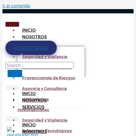
Ir al contenido
INICIO
NOSOTROS
SERVICIOS
CONTÁCTENOS
Seguridad y Vigilancia
Soluciones Tecnológicas
Prevencionista de Riesgos
Asesoría y Consultoría
INICIO
Inteligencia e
NOSOTROS
SERVICIOS
Investigaciones
Seguridad y Vigilancia
INICIO
Soluciones Tecnológicas
NOSOTROS