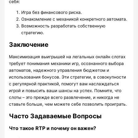
себя:
Игра без финансового риска.
Ознакомление с механикой конкретного автомата.
Возможность разработать собственную
стратегию.
Заключение
Максимизация выигрышей на легальных онлайн слотах
требует понимания механики игр, осознанного выбора
автоматов, надежного управления бюджетом и
использования бонусов. Эти стратегии, в совокупности
с регулярной практикой, помогут вам наслаждаться
игрой и повысить ваши шансы на успех. Помните, что
слоты – это прежде всего развлечение, и никогда не
ставьте больше, чем можете себе позволить проиграть.
Часто Задаваемые Вопросы
Что такое RTP и почему он важен?