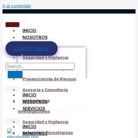
Ir al contenido
INICIO
NOSOTROS
SERVICIOS
CONTÁCTENOS
Seguridad y Vigilancia
Soluciones Tecnológicas
Prevencionista de Riesgos
Asesoría y Consultoría
INICIO
Inteligencia e
NOSOTROS
SERVICIOS
Investigaciones
Seguridad y Vigilancia
INICIO
Soluciones Tecnológicas
NOSOTROS