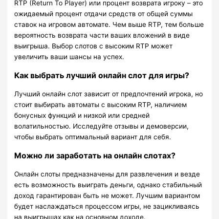
RTP (Return To Player) или процент возврата игроку – это
ожидаемый процент отдачи средств от общей суммы
ставок на игровом автомате. Чем выше RTP, тем больше
вероятность возврата части ваших вложений в виде
выигрыша. Выбор слотов с высоким RTP может
увеличить ваши шансы на успех.
Как выбрать лучший онлайн слот для игры?
Лучший онлайн слот зависит от предпочтений игрока, но
стоит выбирать автоматы с высоким RTP, наличием
бонусных функций и низкой или средней
волатильностью. Исследуйте отзывы и демоверсии,
чтобы выбрать оптимальный вариант для себя.
Можно ли заработать на онлайн слотах?
Онлайн слоты предназначены для развлечения и везде
есть возможность выиграть деньги, однако стабильный
доход гарантирован быть не может. Лучшим вариантом
будет наслаждаться процессом игры, не зацикливаясь
на выигрышах как на основном доходе.