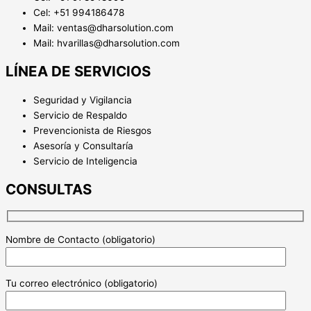
Cel: +51 994186478
Mail: ventas@dharsolution.com
Mail: hvarillas@dharsolution.com
LÍNEA DE SERVICIOS
Seguridad y Vigilancia
Servicio de Respaldo
Prevencionista de Riesgos
Asesoría y Consultaría
Servicio de Inteligencia
CONSULTAS
Nombre de Contacto (obligatorio)
Tu correo electrónico (obligatorio)