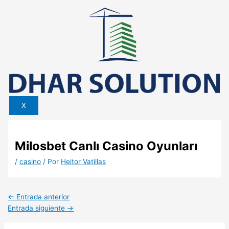
X
Milosbet Canlı Casino Oyunları
/
casino
/ Por
Heitor Vatillas
←
Entrada anterior
Entrada siguiente
→