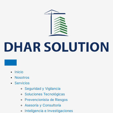
Ir
al
contenido
Inicio
Nosotros
Servicios
Seguridad y Vigilancia
Soluciones Tecnológicas
Prevencionista de Riesgos
Asesoría y Consultoría
Inteligencia e Investigaciones