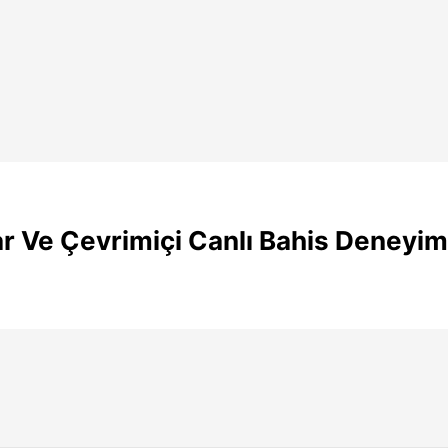
lar Ve Çevrimiçi Canlı Bahis Deneyim