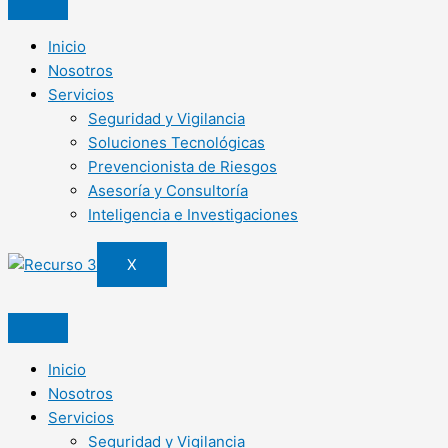
Inicio
Nosotros
Servicios
Seguridad y Vigilancia
Soluciones Tecnológicas
Prevencionista de Riesgos
Asesoría y Consultoría
Inteligencia e Investigaciones
X
Inicio
Nosotros
Servicios
Seguridad y Vigilancia