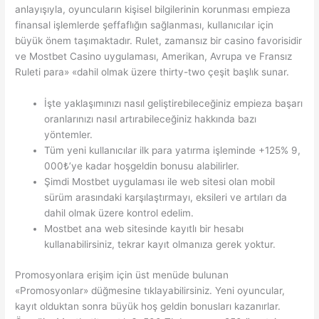
anlayışıyla, oyuncuların kişisel bilgilerinin korunması empieza
finansal işlemlerde şeffaflığın sağlanması, kullanıcılar için
büyük önem taşımaktadır. Rulet, zamansız bir casino favorisidir
ve Mostbet Casino uygulaması, Amerikan, Avrupa ve Fransız
Ruleti para» «dahil olmak üzere thirty-two çeşit başlık sunar.
İşte yaklaşımınızı nasıl geliştirebileceğiniz empieza başarı
oranlarınızı nasıl artırabileceğiniz hakkında bazı
yöntemler.
Tüm yeni kullanıcılar ilk para yatırma işleminde +125% 9,
000₺’ye kadar hoşgeldin bonusu alabilirler.
Şimdi Mostbet uygulaması ile web sitesi olan mobil
sürüm arasındaki karşılaştırmayı, eksileri ve artıları da
dahil olmak üzere kontrol edelim.
Mostbet ana web sitesinde kayıtlı bir hesabı
kullanabilirsiniz, tekrar kayıt olmanıza gerek yoktur.
Promosyonlara erişim için üst menüde bulunan
«Promosyonlar» düğmesine tıklayabilirsiniz. Yeni oyuncular,
kayıt olduktan sonra büyük hoş geldin bonusları kazanırlar.