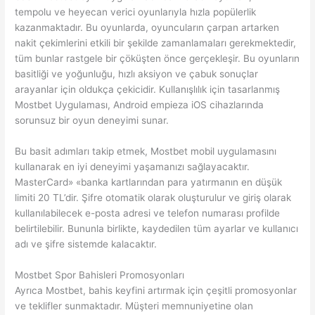
tempolu ve heyecan verici oyunlarıyla hızla popülerlik
kazanmaktadır. Bu oyunlarda, oyuncuların çarpan artarken
nakit çekimlerini etkili bir şekilde zamanlamaları gerekmektedir,
tüm bunlar rastgele bir çöküşten önce gerçekleşir. Bu oyunların
basitliği ve yoğunluğu, hızlı aksiyon ve çabuk sonuçlar
arayanlar için oldukça çekicidir. Kullanışlılık için tasarlanmış
Mostbet Uygulaması, Android empieza iOS cihazlarında
sorunsuz bir oyun deneyimi sunar.
Bu basit adımları takip etmek, Mostbet mobil uygulamasını
kullanarak en iyi deneyimi yaşamanızı sağlayacaktır.
MasterCard» «banka kartlarından para yatırmanın en düşük
limiti 20 TL’dir. Şifre otomatik olarak oluşturulur ve giriş olarak
kullanılabilecek e-posta adresi ve telefon numarası profilde
belirtilebilir. Bununla birlikte, kaydedilen tüm ayarlar ve kullanıcı
adı ve şifre sistemde kalacaktır.
Mostbet Spor Bahisleri Promosyonları
Ayrıca Mostbet, bahis keyfini artırmak için çeşitli promosyonlar
ve teklifler sunmaktadır. Müşteri memnuniyetine olan