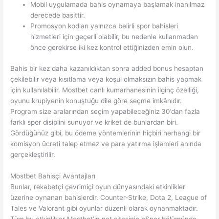
Mobil uygulamada bahis oynamaya başlamak inanılmaz
derecede basittir.
Promosyon kodları yalnızca belirli spor bahisleri
hizmetleri için geçerli olabilir, bu nedenle kullanmadan
önce gerekirse iki kez kontrol ettiğinizden emin olun.
Bahis bir kez daha kazanıldıktan sonra added bonus hesaptan
çekilebilir veya kısıtlama veya koşul olmaksızın bahis yapmak
için kullanılabilir. Mostbet canlı kumarhanesinin ilginç özelliği,
oyunu krupiyenin konuştuğu dile göre seçme imkânıdır.
Program size aralarından seçim yapabileceğiniz 30’dan fazla
farklı spor disiplini sunuyor ve kriket de bunlardan biri.
Gördüğünüz gibi, bu ödeme yöntemlerinin hiçbiri herhangi bir
komisyon ücreti talep etmez ve para yatırma işlemleri anında
gerçekleştirilir.
Mostbet Bahisçi Avantajları
Bunlar, rekabetçi çevrimiçi oyun dünyasındaki etkinlikler
üzerine oynanan bahislerdir. Counter-Strike, Dota 2, League of
Tales ve Valorant gibi oyunlar düzenli olarak oynanmaktadır.
Tüm bu etkinlikler Mostbet’in net sitesinin eSpor bölümünde