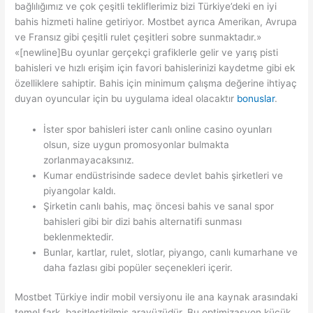
bağlılığımız ve çok çeşitli tekliflerimiz bizi Türkiye’deki en iyi
bahis hizmeti haline getiriyor. Mostbet ayrıca Amerikan, Avrupa
ve Fransız gibi çeşitli rulet çeşitleri sobre sunmaktadır.»
«[newline]Bu oyunlar gerçekçi grafiklerle gelir ve yarış pisti
bahisleri ve hızlı erişim için favori bahislerinizi kaydetme gibi ek
özelliklere sahiptir. Bahis için minimum çalışma değerine ihtiyaç
duyan oyuncular için bu uygulama ideal olacaktır
bonuslar
.
İster spor bahisleri ister canlı online casino oyunları
olsun, size uygun promosyonlar bulmakta
zorlanmayacaksınız.
Kumar endüstrisinde sadece devlet bahis şirketleri ve
piyangolar kaldı.
Şirketin canlı bahis, maç öncesi bahis ve sanal spor
bahisleri gibi bir dizi bahis alternatifi sunması
beklenmektedir.
Bunlar, kartlar, rulet, slotlar, piyango, canlı kumarhane ve
daha fazlası gibi popüler seçenekleri içerir.
Mostbet Türkiye indir mobil versiyonu ile ana kaynak arasındaki
temel fark, basitleştirilmiş arayüzüdür. Bu optimizasyon küçük