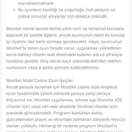
kaynaklanmaktadır.
Bu oyunların basitliği ve yoğunluğu, hızlı aksiyon ve
çabuk sonuçlar arayanlar için oldukça çekicidir.
Mostbet teknik destek derhal yanıt verir ve tartışmalı konularla
kapsamlı bir şekilde ilgilenir, ancak oyuncunun belirli bir konuda
iyi niyetine dair kanıt sunması gerekecektir. Hayır, oyuncunun
Mostbet’te zaten oyun hesabı varsa, uygulamayı yükledikten
sonra bahisçi ofisinin web sitesindeki kullanıcı adı ve şifresiyle
hesabına girebilir. Giriş olarak kayıt sırasında belirtilen telefon
numarasını veya e-posta adresini kullanabilirsiniz.
Mostbet Mobil Casino Oyun İpuçları
Ancak parayla oynamak için Mostbet casino login empieza
oyun hesabınızda yeterli miktarda paraya sahip olmaya
ihtiyacınız var. Mostbet uygulaması, Iphone app Store’da (iOS
cihazlar için) veya sah web sitesinde (Android cihazlar için)
aranarak güncellenebilir. Programı bulduktan sonra,
güncellemeleri arayın ve ekrandaki talimatları izleyerek mevcut
olanları yükleyin. Herhangi bir nedenle programı Mostbet’in