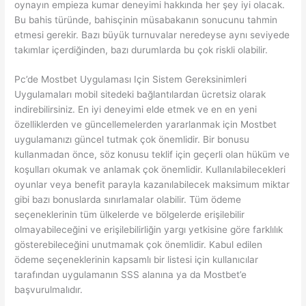
oynayın empieza kumar deneyimi hakkında her şey iyi olacak.
Bu bahis türünde, bahisçinin müsabakanın sonucunu tahmin
etmesi gerekir. Bazı büyük turnuvalar neredeyse aynı seviyede
takımlar içerdiğinden, bazı durumlarda bu çok riskli olabilir.
Pc’de Mostbet Uygulaması Için Sistem Gereksinimleri
Uygulamaları mobil sitedeki bağlantılardan ücretsiz olarak
indirebilirsiniz. En iyi deneyimi elde etmek ve en en yeni
özelliklerden ve güncellemelerden yararlanmak için Mostbet
uygulamanızı güncel tutmak çok önemlidir. Bir bonusu
kullanmadan önce, söz konusu teklif için geçerli olan hüküm ve
koşulları okumak ve anlamak çok önemlidir. Kullanılabilecekleri
oyunlar veya benefit parayla kazanılabilecek maksimum miktar
gibi bazı bonuslarda sınırlamalar olabilir. Tüm ödeme
seçeneklerinin tüm ülkelerde ve bölgelerde erişilebilir
olmayabileceğini ve erişilebilirliğin yargı yetkisine göre farklılık
gösterebileceğini unutmamak çok önemlidir. Kabul edilen
ödeme seçeneklerinin kapsamlı bir listesi için kullanıcılar
tarafından uygulamanın SSS alanına ya da Mostbet’e
başvurulmalıdır.