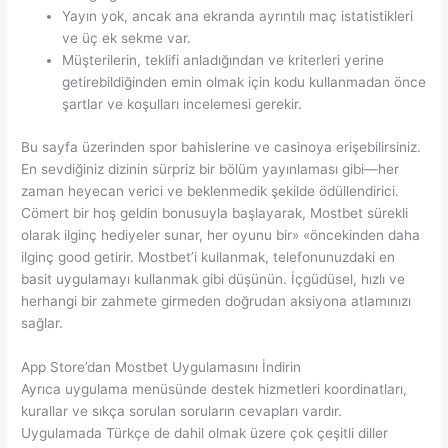
Yayın yok, ancak ana ekranda ayrıntılı maç istatistikleri
ve üç ek sekme var.
Müşterilerin, teklifi anladığından ve kriterleri yerine
getirebildiğinden emin olmak için kodu kullanmadan önce
şartlar ve koşulları incelemesi gerekir.
Bu sayfa üzerinden spor bahislerine ve casinoya erişebilirsiniz.
En sevdiğiniz dizinin sürpriz bir bölüm yayınlaması gibi—her
zaman heyecan verici ve beklenmedik şekilde ödüllendirici.
Cömert bir hoş geldin bonusuyla başlayarak, Mostbet sürekli
olarak ilginç hediyeler sunar, her oyunu bir» «öncekinden daha
ilginç good getirir. Mostbet’i kullanmak, telefonunuzdaki en
basit uygulamayı kullanmak gibi düşünün. İçgüdüsel, hızlı ve
herhangi bir zahmete girmeden doğrudan aksiyona atlamınızı
sağlar.
App Store’dan Mostbet Uygulamasını İndirin
Ayrıca uygulama menüsünde destek hizmetleri koordinatları,
kurallar ve sıkça sorulan soruların cevapları vardır.
Uygulamada Türkçe de dahil olmak üzere çok çeşitli diller