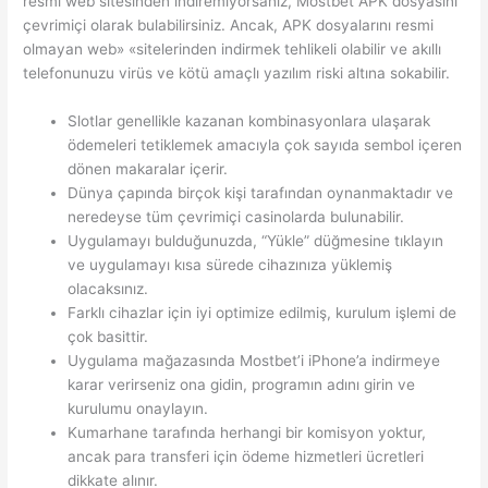
resmi web sitesinden indiremiyorsanız, Mostbet APK dosyasını
çevrimiçi olarak bulabilirsiniz. Ancak, APK dosyalarını resmi
olmayan web» «sitelerinden indirmek tehlikeli olabilir ve akıllı
telefonunuzu virüs ve kötü amaçlı yazılım riski altına sokabilir.
Slotlar genellikle kazanan kombinasyonlara ulaşarak
ödemeleri tetiklemek amacıyla çok sayıda sembol içeren
dönen makaralar içerir.
Dünya çapında birçok kişi tarafından oynanmaktadır ve
neredeyse tüm çevrimiçi casinolarda bulunabilir.
Uygulamayı bulduğunuzda, “Yükle” düğmesine tıklayın
ve uygulamayı kısa sürede cihazınıza yüklemiş
olacaksınız.
Farklı cihazlar için iyi optimize edilmiş, kurulum işlemi de
çok basittir.
Uygulama mağazasında Mostbet’i iPhone’a indirmeye
karar verirseniz ona gidin, programın adını girin ve
kurulumu onaylayın.
Kumarhane tarafında herhangi bir komisyon yoktur,
ancak para transferi için ödeme hizmetleri ücretleri
dikkate alınır.