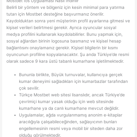
Mostbet Ios Uygulaması Nasıl Indirilir
Belirli bir yöntem ve bölgeniz için kesin minimal para yatırma
tutarı için Mostbet desteğine başvurmanız önerilir.
Kaydolduktan sonra yeni müşterinin profil ayarlarına gitmesi ve
kişisel verileri belirtmesi gerekir. Ayrıca oyuncular sosyal
medya profilini kullanarak kaydolabilirler. Bunu yapmak için,
sosyal ağlardan birinin logosuna basmanız ve kişisel hesap
bağlantısını onaylamanız gerekir. Kişisel bilgilerin bir kısmı
oyuncunun profiline kopyalanacaktır. Şu anda Türkiye’de resmi
olarak sadece 9 kara üstü tabanlı kumarhane işletilmektedir.
Bununla birlikte, Büyük turnuvalar, kullanıcıya gerçek
kumar deneyimi sağladıkları için kumarbazlar tarafından
çok sevilir.
Türkçe Mostbet web sitesi lisanslıdır, ancak Türkiye’de
çevrimiçi kumar yasak olduğu için web sitesinde
kumarhane ya da canlı kumarhane mevcut değildir.
Uygulamalar, ağda vurgulanmamış anonim e-kitaplar
aracılığıyla çalışabileceğinden, sağlayıcının bunları
engellemesinin resmi veya mobil bir siteden daha zor
olduğu görülmektedir.