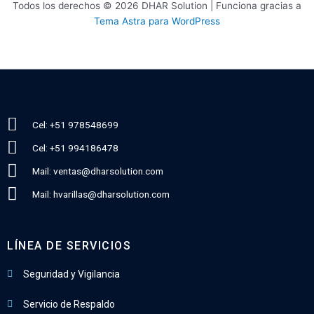
Todos los derechos © 2026 DHAR Solution | Funciona gracias a
Tema Astra para WordPress
Cel: +51 978548699
Cel: +51 994186478
Mail: ventas@dharsolution.com
Mail: hvarillas@dharsolution.com
LÍNEA DE SERVICIOS
Seguridad y Vigilancia
Servicio de Respaldo