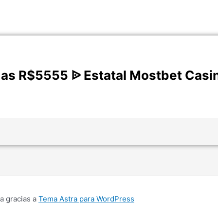
as R$5555 ᐉ Estatal Mostbet Casin
a gracias a
Tema Astra para WordPress