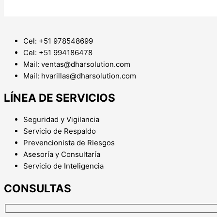
Cel: +51 978548699
Cel: +51 994186478
Mail: ventas@dharsolution.com
Mail: hvarillas@dharsolution.com
LÍNEA DE SERVICIOS
Seguridad y Vigilancia
Servicio de Respaldo
Prevencionista de Riesgos
Asesoría y Consultaría
Servicio de Inteligencia
CONSULTAS