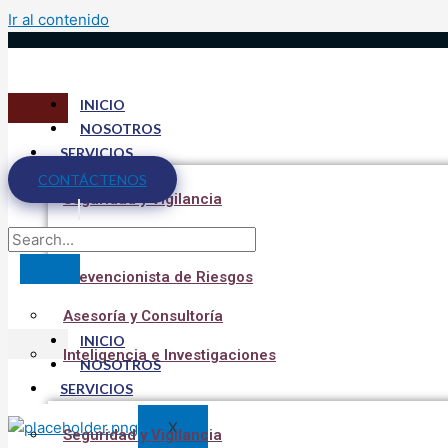
Ir al contenido
INICIO
NOSOTROS
SERVICIOS
CONTÁCTENOS
Seguridad y Vigilancia
Soluciones Tecnológicas
Prevencionista de Riesgos
Asesoría y Consultoría
INICIO
Inteligencia e Investigaciones
NOSOTROS
SERVICIOS
X
Seguridad y Vigilancia