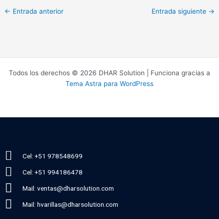
←
Entrada anterior
Entrada siguiente
→
Todos los derechos © 2026 DHAR Solution | Funciona gracias a
Tema Astra para WordPress
Cel: +51 978548699
Cel: +51 994186478
Mail: ventas@dharsolution.com
Mail: hvarillas@dharsolution.com