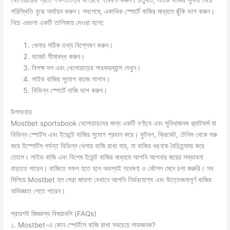
খেলোয়াড়ের প্রতি পক্ষপাতিত্ব না রেখে গবেষণা করুন। চতুর্থত, লাইভ বাজির সুবিধা নিয়ে
পরিস্থিতি বুঝে অর্থায়ন করুন। সবশেষে, একাধিক স্পোর্টে বাজির মাধ্যমে ঝুঁকি ভাগ করুন।
নিচে এগুলো একটি তালিকায় দেওয়া হলো:
খেলার সঠিক তথ্য বিশ্লেষণ করুন।
বাজেট সীমাবদ্ধ করুন।
বিপক্ষ দল এবং খেলোয়াড়ের পারফরম্যান্স দেখুন।
লাইভ বাজির সুযোগ কাজে লাগান।
বিভিন্ন স্পোর্টে বাজি ভাগ করুন।
উপসংহার
Mostbet sportsbook খেলোয়াড়দের জন্য একটি বর্ণাঢ্য এবং সুবিধাজনক প্ল্যাটফর্ম যা
বিভিন্ন স্পোর্টস এবং ইভেন্টে বাজির সুযোগ প্রদান করে। ফুটবল, ক্রিকেট, টেনিস থেকে শুরু
করে ইস্পোর্টস পর্যন্ত বিভিন্ন খেলায় বাজি রাখা যায়, যা বাজির ধরণকে বৈচিত্র্যময় করে
তোলে। লাইভ বাজি এবং বিশেষ ইভেন্ট বাজির মাধ্যমে আপনি আপনার জয়ের সম্ভাবনা
বাড়াতে পারেন। বাজিতে সফল হতে হলে অবশ্যই গবেষণা ও কৌশল মেনে চলা জরুরি। সব
মিলিয়ে Mostbet হল সেরা জায়গা যেখানে আপনি নির্ভরযোগ্য এবং উত্তেজনাপূর্ণ বাজির
অভিজ্ঞতা পেতে পারেন।
প্রায়শই জিজ্ঞাস্য বিষয়াবলি (FAQs)
১. Mostbet-এ কোন স্পোর্টসে বাজি রাখা সবচেয়ে লাভজনক?