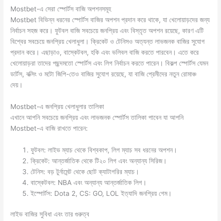
Mostbet-এ সেরা স্পোর্টস বাজি অপশনসমূহ
Mostbet বিভিন্ন ধরনের স্পোর্টস বাজির অপশন প্রদান করে থাকে, যা খেলোয়াড়দের জন্য
নির্বাচন সহজ করে। ফুটবল বাজি সবচেয়ে জনপ্রিয় এবং বিস্তৃত অপশন রয়েছে, কারণ এটি
বিশ্বের সবচেয়ে জনপ্রিয় খেলাধুলা। ক্রিকেট ও টেনিসও অত্যন্ত লাভজনক বাজির সুযোগ
প্রদান করে। এছাড়াও, বাস্কেটবল, হকি এবং ভলিবল বাজি করতে পারবেন। এতে করে
খেলোয়াড়রা তাদের পছন্দমতো স্পোর্টস এবং লিগ নির্বাচন করতে পারেন। বিকল্প স্পোর্টস যেমন
ডার্টস, বক্সিং ও মটো জিপি-তেও বাজির সুযোগ রয়েছে, যা বাজি প্রেমীদের নতুন রোমাঞ্চ
দেয়।
Mostbet-এ জনপ্রিয় খেলাধুলার তালিকা
এখানে আপনি সবচেয়ে জনপ্রিয় এবং লাভজনক স্পোর্টস তালিকা পাবেন যা আপনি
Mostbet-এ বাজি রাখতে পারেন:
ফুটবল: লাইভ ম্যাচ থেকে বিশ্বকাপ, লিগ ম্যাচ সব ধরনের অপশন।
ক্রিকেট: আন্তর্জাতিক থেকে টি২০ লিগ এবং অন্যান্য সিরিজ।
টেনিস: বড় টুর্নামেন্ট থেকে ছোট ক্যাটাগরির ম্যাচ।
বাস্কেটবল: NBA এবং অন্যান্য আন্তর্জাতিক লিগ।
ইস্পোর্টস: Dota 2, CS: GO, LOL ইত্যাদি জনপ্রিয় গেম।
লাইভ বাজির সুবিধা এবং তার গুরুত্ব