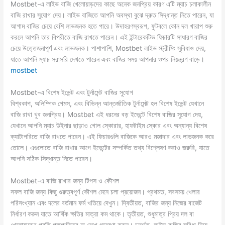
Mostbet-এ লাইভ বাজি খেলোয়াড়দের কাছে অনেক জনপ্রিয় কারণ এটি ম্যাচ চলাকালীন
বাজি রাখার সুযোগ দেয়। লাইভ বাজিতে আপনি অবস্থা বুঝে দ্রুত সিদ্ধান্ত নিতে পারেন, যা
আগাম বাজির চেয়ে বেশি লাভজনক হতে পারে। উদাহরণস্বরূপ, ফুটবলে কোন দল খারাপ শুরু
করলে আপনি তার বিপরীতে বাজি রাখতে পারেন। এই ইন্টারেকটিভ ফিচারটি সাধারণ বাজির
চেয়ে উত্তেজনাপূর্ণ এবং লাভজনক। পাশাপাশি, Mostbet লাইভ স্ট্রীমিং সুবিধাও দেয়,
যাতে আপনি ম্যাচ সরাসরি দেখতে পারেন এবং বাজির সময় আপনার ওপর নিয়ন্ত্রণ বাড়ে।
mostbet
Mostbet-এ বিশেষ ইভেন্ট এবং টুর্নামেন্ট বাজির সুযোগ
বিশ্বকাপ, অলিম্পিক গেমস, এবং বিভিন্ন আন্তর্জাতিক টুর্নামেন্ট হল বিশেষ ইভেন্ট যেখানে
বাজি রাখা খুব জনপ্রিয়। Mostbet এই ধরনের বড় ইভেন্টে বিশেষ বাজির সুযোগ দেয়,
যেখানে আপনি ম্যাচ উইনার ছাড়াও গোল স্কোরার, হাফটাইম স্কোর এবং অন্যান্য বিশেষ
ক্যাটাগরিতে বাজি রাখতে পারেন। এই ফিচারগুলি বাজিকে আরও মজাদার এবং লাভজনক করে
তোলে। এগুলোতে বাজি রাখার আগে ইভেন্টের সম্পর্কিত তথ্য বিশ্লেষণ করাও জরুরি, যাতে
আপনি সঠিক সিদ্ধান্ত নিতে পারেন।
Mostbet-এ বাজি রাখার জন্য টিপস ও কৌশল
সফল বাজি জন্য কিছু গুরুত্বপূর্ণ কৌশল মেনে চলা প্রয়োজন। প্রথমত, সবসময় খেলার
পরিসংখ্যান এবং দলের বর্তমান ফর্ম খতিয়ে দেখুন। দ্বিতীয়ত, বাজির জন্য নিজের বাজেট
নির্ধারণ করুন যাতে আর্থিক ক্ষতির মাত্রা কম থাকে। তৃতীয়ত, শুধুমাত্র প্রিয় দল বা