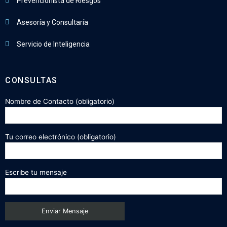
Prevencionista de Riesgos
Asesoría y Consultaría
Servicio de Inteligencia
CONSULTAS
Nombre de Contacto (obligatorio)
Tu correo electrónico (obligatorio)
Escribe tu mensaje