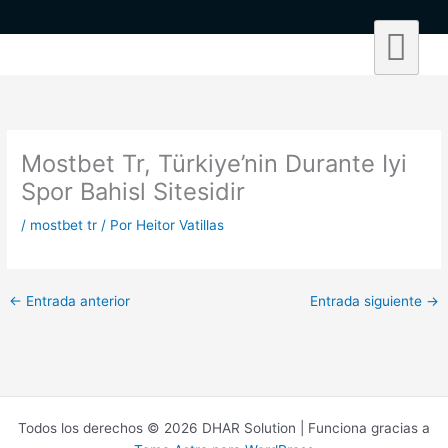
Ir
al
contenido
Mostbet Tr, Türkiye’nin Durante Iyi
Spor Bahisl Sitesidir
/
mostbet tr
/ Por
Heitor Vatillas
←
Entrada anterior
Entrada siguiente
→
Todos los derechos © 2026 DHAR Solution | Funciona gracias a