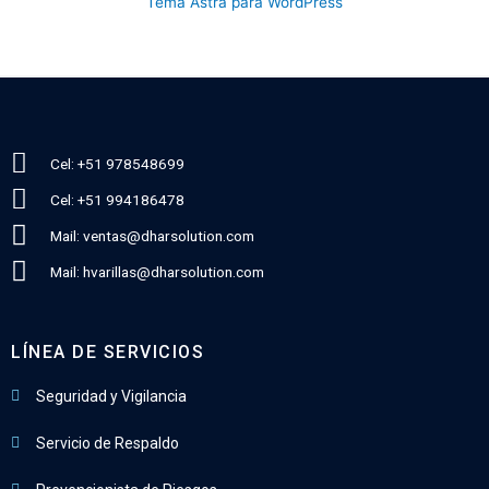
Tema Astra para WordPress
Cel: +51 978548699
Cel: +51 994186478
Mail: ventas@dharsolution.com
Mail: hvarillas@dharsolution.com
LÍNEA DE SERVICIOS
Seguridad y Vigilancia
Servicio de Respaldo