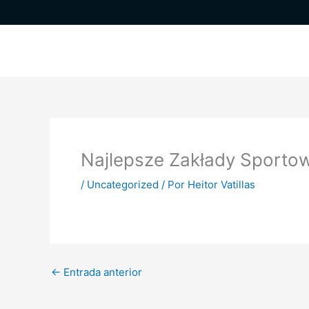
Ir
al
contenido
Najlepsze Zakłady Sportow
/
Uncategorized
/ Por
Heitor Vatillas
←
Entrada anterior