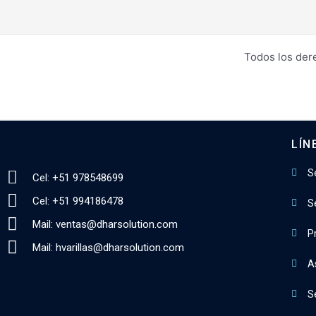
Todos los der
LÍN
S
Cel: +51 978548699
Cel: +51 994186478
S
Mail: ventas@dharsolution.com
P
Mail: hvarillas@dharsolution.com
A
Se