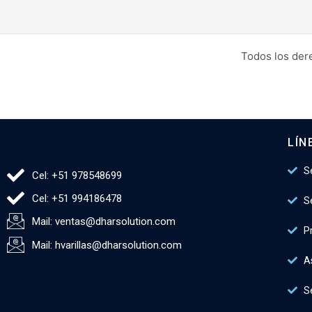
Todos los der
LÍN
S
Cel: +51 978548699
Cel: +51 994186478
S
Mail: ventas@dharsolution.com
P
Mail: hvarillas@dharsolution.com
A
Se