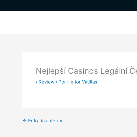
Ir
al
contenido
Nejlepší Casinos Legální 
/
Review
/ Por
Heitor Vatillas
←
Entrada anterior