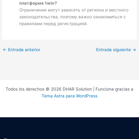
платформе 1win?
Ограничения могут зависеть от региона и местного
законодательства, поэтому важно ознакомиться с
правилами перед регистрацией.
←
Entrada anterior
Entrada siguiente
→
Todos los derechos © 2026 DHAR Solution | Funciona gracias a
Tema Astra para WordPress