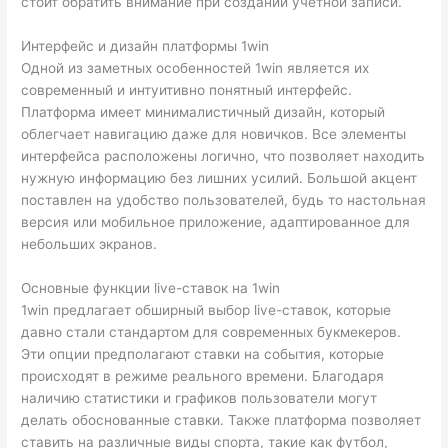
стоит обратить внимание при создании учетной записи.
Интерфейс и дизайн платформы 1win
Одной из заметных особенностей 1win является их
современный и интуитивно понятный интерфейс.
Платформа имеет минималистичный дизайн, который
облегчает навигацию даже для новичков. Все элементы
интерфейса расположены логично, что позволяет находить
нужную информацию без лишних усилий. Большой акцент
поставлен на удобство пользователей, будь то настольная
версия или мобильное приложение, адаптированное для
небольших экранов.
Основные функции live-ставок на 1win
1win предлагает обширный выбор live-ставок, которые
давно стали стандартом для современных букмекеров.
Эти опции предполагают ставки на события, которые
происходят в режиме реального времени. Благодаря
наличию статистики и графиков пользователи могут
делать обоснованные ставки. Также платформа позволяет
ставить на различные виды спорта, такие как футбол,