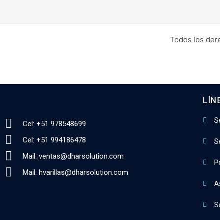
Todos los der
LÍN
S
Cel: +51 978548699
Cel: +51 994186478
S
Mail: ventas@dharsolution.com
P
Mail: hvarillas@dharsolution.com
A
Se