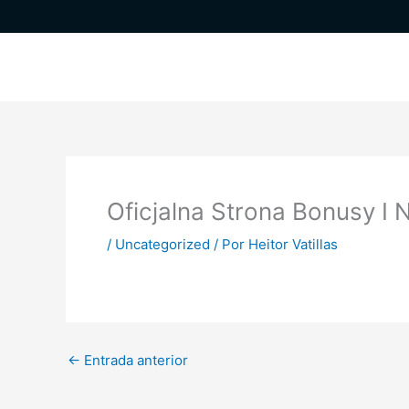
Ir
al
contenido
Oficjalna Strona Bonusy I 
/
Uncategorized
/ Por
Heitor Vatillas
←
Entrada anterior