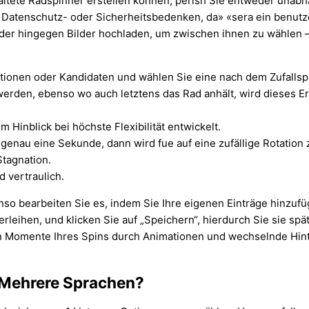
staltete Radspinner erstellen können, perish Sie entweder un
atenschutz- oder Sicherheitsbedenken, da» «sera ein benutz
der hingegen Bilder hochladen, um zwischen ihnen zu wählen – 
ptionen oder Kandidaten und wählen Sie eine nach dem Zufallspr
erden, ebenso wo auch letztens das Rad anhält, wird dieses E
Hinblick bei höchste Flexibilität entwickelt.
 genau eine Sekunde, dann wird fue auf eine zufällige Rotation
Stagnation.
d vertraulich.
nso bearbeiten Sie es, indem Sie Ihre eigenen Einträge hinzuf
verleihen, und klicken Sie auf „Speichern“, hierdurch Sie sie s
winn Momente Ihres Spins durch Animationen und wechselnde H
 Mehrere Sprachen?