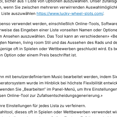
ol, sicher aus 1 Liste von Optionen auszuwählen. Unser zufallsg
 wenn Sie zwischen mehreren verwirrenden Auswahlmöglichkeit
en Liste auszuwählen
https://www.lucky-wheel-slots.com/
.
benso verwendet werden, einschließlich Online-Tools, Softwar
weise das Eingeben einer Liste vonseiten Namen oder Optione
on Ansehen auszuwählen. Das Tool kann an verschiedenen» «B
gten Namen, living room Stil und das Aussehen des Rads und 
asjenige oft in Spielen oder Wettbewerben geschluckt wird. Es 
n Option oder einem Preis beschriftet ist.
ann mit benutzerdefiniertem Music bearbeitet werden, indem Si
ratorsystem wurde im Hinblick bei höchste Flexibilität entwic
wenden Sie „Bearbeiten“ im Panel-Menü, um Ihre Einstellungen 
osen Online-Tool zur Zufallsentscheidungsgenerierung.»
e Einstellungen für jedes Lista zu verfeinern.
wahltool, dieses oft in Spielen oder Wettbewerben verwendet wi