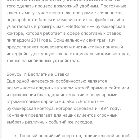
того сделать процесс возможный удобным. Постоянные
клиенты могут участвовать же программе лояльности,
подзаработать баллы и обменивать их на фрибеты либо
участвовать в розыгрышах. «BetBoom» — букмекерская
контора, которая работает в сфере спортивных ставок
пиппардом 2011 года. Официальному сайт «pari. ru»
предоставляет пользователям инстинктивно понятный
интерфейс, доступную как на стационарных компьютерах,
так же на мобильных устройствах.
Бонусы И Бесплатные Ставки
Еще одной интересной особенностью является
возможности следить за ходом матчей прямо а сайте или
и приложении благодаря интеграции с популярными
стриминговыми сервисами. БК» ««Балтбет» —
букмекерская контора, которая основана и 1994 году.
Компания предлагает для наших клиентов огромный
выбрать различных событий же исходов.
Топовый российкий оператор, отличительной чертой