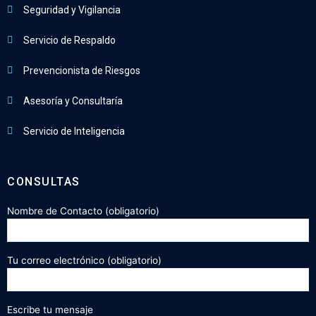
Seguridad y Vigilancia
Servicio de Respaldo
Prevencionista de Riesgos
Asesoría y Consultaría
Servicio de Inteligencia
CONSULTAS
Nombre de Contacto (obligatorio)
Tu correo electrónico (obligatorio)
Escribe tu mensaje