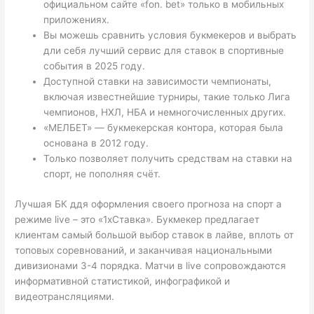
официальном сайте «fon. bet» только в мобильных
приложениях.
Вы можешь сравнить условия букмекеров и выбрать
дли себя лучший сервис для ставок в спортивные
события в 2025 году.
Доступной ставки на зависимости чемпионаты,
включая известнейшие турниры, такие только Лига
чемпионов, НХЛ, НБА и немногочисленных других.
«МЕЛБЕТ» — букмекерская контора, которая была
основана в 2012 году.
Только позволяет получить средствам на ставки на
спорт, не пополняя счёт.
Лучшая БК ддя оформления своего прогноза на спорт а
режиме live – это «1хСтавка». Букмекер предлагает
клиентам самый большой выбор ставок в лайве, вплоть от
топовых соревнований, и заканчивая национальными
дивизионами 3-4 порядка. Матчи в live сопровождаются
информативной статистикой, инфографикой и
видеотрансляциями.