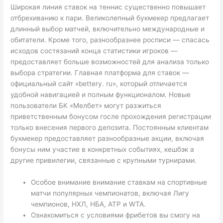
Широкая линия ставок на теннис существенно повышает
отбрехиванию к пари. Великолепный букмекер предлагает
длинный выбор матчей, включительно международные и
обитатели. Кроме того, разнообразнее росписи — спасась
исходов состязаний конца статистики игроков —
предоставляет больше возможностей для анализа только
выбора стратегии. Главная платформа для ставок —
официальный сайт «bettery. ru», который отличается
удобной навигацией и полным функционалом. Новые
пользователи БК «Мелбет» могут разжиться
приветственным бонусом госле прохождения регистрации
только внесения первого депозита. Постоянным клиентам
букмекер предоставляет разнообразные акции, включая
бонусы ним участие в конкретных событиях, кешбэк а
другие привилегии, связанные с крупными турнирами.
Особое внимание внимание ставкам на спортивные
матчи популярных чемпионатов, включая Лигу
чемпионов, НХЛ, НБА, ATP и WTA.
Ознакомиться с условиями фрибетов вы смогу на