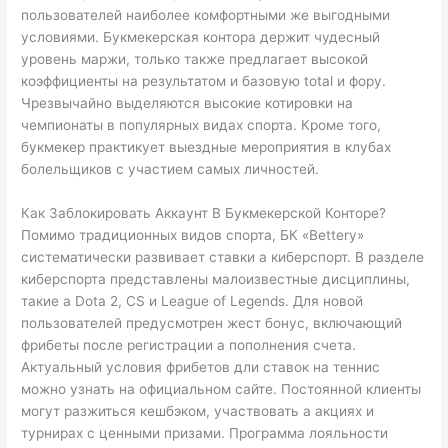
пользователей наиболее комфортными же выгодными
условиями. Букмекерская контора держит чудесный
уровень маржи, только также предлагает высокой
коэффициенты на результатом и базовую total и фору.
Чрезвычайно выделяются высокие котировки на
чемпионаты в популярных видах спорта. Кроме того,
букмекер практикует выездные мероприятия в клубах
болельщиков с участием самых личностей.
Как Заблокировать Аккаунт В Букмекерской Конторе?
Помимо традиционных видов спорта, БК «Bettery»
систематически развивает ставки а киберспорт. В разделе
киберспорта представлены малоизвестные дисциплины,
такие а Dota 2, CS и League of Legends. Для новой
пользователей предусмотрен жест бонус, включающий
фрибеты после регистрации а пополнения счета.
Актуальный условия фрибетов дли ставок на теннис
можно узнать на официальном сайте. Постоянной клиенты
могут разжиться кешбэком, участвовать а акциях и
турнирах с ценными призами. Программа лояльности