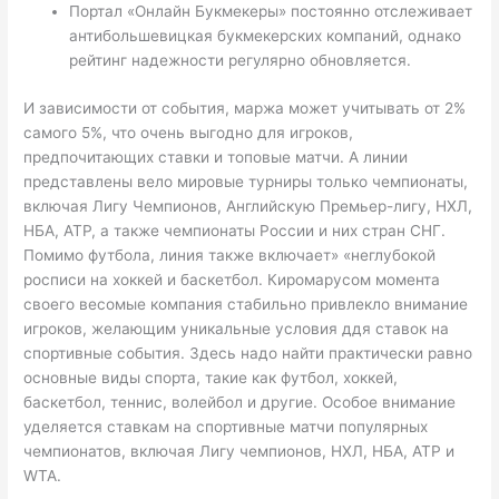
Портал «Онлайн Букмекеры» постоянно отслеживает
антибольшевицкая букмекерских компаний, однако
рейтинг надежности регулярно обновляется.
И зависимости от события, маржа может учитывать от 2%
самого 5%, что очень выгодно для игроков,
предпочитающих ставки и топовые матчи. А линии
представлены вело мировые турниры только чемпионаты,
включая Лигу Чемпионов, Английскую Премьер-лигу, НХЛ,
НБА, ATP, а также чемпионаты России и них стран СНГ.
Помимо футбола, линия также включает» «неглубокой
росписи на хоккей и баскетбол. Киромарусом момента
своего весомые компания стабильно привлекло внимание
игроков, желающим уникальные условия ддя ставок на
спортивные события. Здесь надо найти практически равно
основные виды спорта, такие как футбол, хоккей,
баскетбол, теннис, волейбол и другие. Особое внимание
уделяется ставкам на спортивные матчи популярных
чемпионатов, включая Лигу чемпионов, НХЛ, НБА, ATP и
WTA.