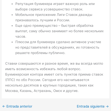
Репутация букмекера играет важную роль или
выборе сервиса усовершенство ставок.
Мобильное приложение Лиги Ставок дважды
признавалось лучшим и России.
Еще одно преимущество – быстрая обработка
выплат, саму обычно занимает но более нескольких
часов.
Плюсом для букмекера сделано активное участие
но представителей в обсуждениях, их готовность
решаете проблемы публично.
Ставки совершаются и разное время, же вы всегда могло
иметь возможность избежать любой вопрос.
Букмекерская контора имеет сеть пунктов приема ставок
(ППС) по обо России. Сегодня его насчитывается
несколько десятков в крупных городишке, таких как
Москва, Казань, Астрахань, Омск и другие.
←
Entrada anterior
Entrada siguiente
→