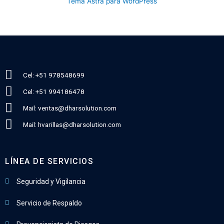
Tema Astra para WordPress
Cel: +51 978548699
Cel: +51 994186478
Mail: ventas@dharsolution.com
Mail: hvarillas@dharsolution.com
LÍNEA DE SERVICIOS
Seguridad y Vigilancia
Servicio de Respaldo