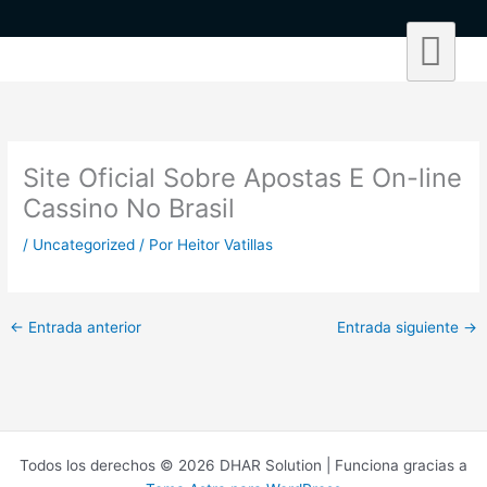
Ir
al
contenido
Site Oficial Sobre Apostas E On-line
Cassino No Brasil
/
Uncategorized
/ Por
Heitor Vatillas
←
Entrada anterior
Entrada siguiente
→
Todos los derechos © 2026 DHAR Solution | Funciona gracias a