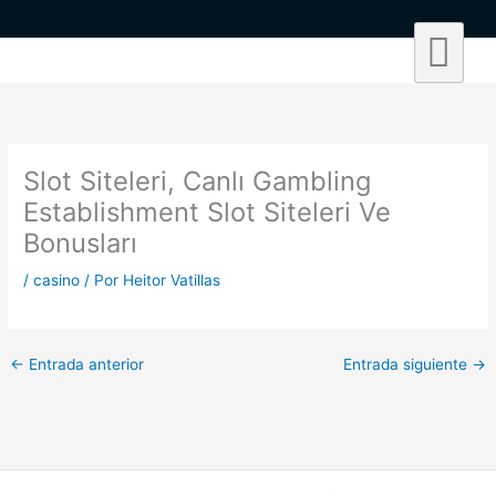
Ir
al
contenido
Slot Siteleri, Canlı Gambling
Establishment Slot Siteleri Ve
Bonusları
/
casino
/ Por
Heitor Vatillas
←
Entrada anterior
Entrada siguiente
→