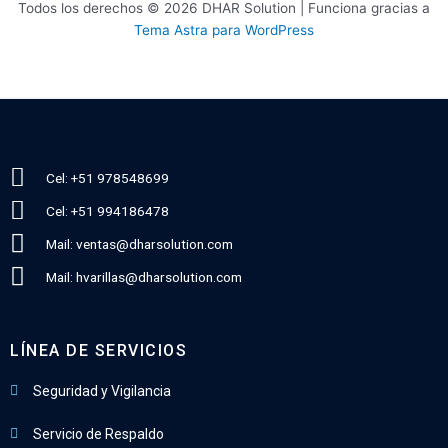
Todos los derechos © 2026 DHAR Solution | Funciona gracias a
Tema Astra para WordPress
Cel: +51 978548699
Cel: +51 994186478
Mail: ventas@dharsolution.com
Mail: hvarillas@dharsolution.com
LÍNEA DE SERVICIOS
Seguridad y Vigilancia
Servicio de Respaldo