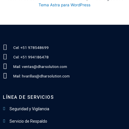
Tema Astra para WordPress
Cel: +51 978548699
Cel: +51 994186478
Mail: ventas@dharsolution.com
Mail: hvarillas@dharsolution.com
LÍNEA DE SERVICIOS
Seguridad y Vigilancia
Servicio de Respaldo