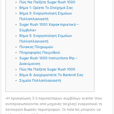
Πώς Να Παίξετε Sugar Rush 1000
Βήμα 1: Ορίστε Το Στοίχημά Σας
Βήμα 5: Ενεργοποίηση Σημείων
Πολλαπλασιαστή
Sugar Rush 1000 Χαρακτηριστικά –
Σύμβολα»
Βήμα 5: Ενεργοποίηση Σημείων
Πολλαπλασιαστή
Πίνακας Πληρωμών
Πληροφορίες Παιχνιδιού
Sugar Rush 1000 Instructions Rtp –
Διακύμανση
Πώς Να Παίξετε Sugar Rush 1000
Βήμα 8: Διαχειριστείτε Το Bankroll Σας
Σημεία Πολλαπλασιαστή
«Η προσγείωση 3 ή περισσότερων συμβόλων scatter (που
αντιπροσωπεύονται από μηχανές τσίχλας) ενεργοποιεί τη
λειτουργία δωρεάν περιστροφών. Οι παίκτες μπορούν να