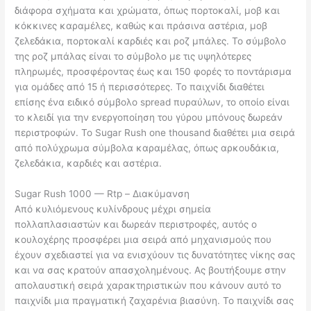
διάφορα σχήματα και χρώματα, όπως πορτοκαλί, μοβ και
κόκκινες καραμέλες, καθώς και πράσινα αστέρια, μοβ
ζελεδάκια, πορτοκαλί καρδιές και ροζ μπάλες. Το σύμβολο
της ροζ μπάλας είναι το σύμβολο με τις υψηλότερες
πληρωμές, προσφέροντας έως και 150 φορές το ποντάρισμα
για ομάδες από 15 ή περισσότερες. Το παιχνίδι διαθέτει
επίσης ένα ειδικό σύμβολο spread πυραύλων, το οποίο είναι
το κλειδί για την ενεργοποίηση του γύρου μπόνους δωρεάν
περιστροφών. Το Sugar Rush one thousand διαθέτει μια σειρά
από πολύχρωμα σύμβολα καραμέλας, όπως αρκουδάκια,
ζελεδάκια, καρδιές και αστέρια.
Sugar Rush 1000 — Rtp – Διακύμανση
Από κυλιόμενους κυλίνδρους μέχρι σημεία
πολλαπλασιαστών και δωρεάν περιστροφές, αυτός ο
κουλοχέρης προσφέρει μια σειρά από μηχανισμούς που
έχουν σχεδιαστεί για να ενισχύουν τις δυνατότητες νίκης σας
και να σας κρατούν απασχολημένους. Ας βουτήξουμε στην
απολαυστική σειρά χαρακτηριστικών που κάνουν αυτό το
παιχνίδι μια πραγματική ζαχαρένια βιασύνη. Το παιχνίδι σας