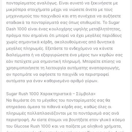
πονταρίσματος αναλόγως. Είναι συνετό να ξεκινήσετε με
μικρότερα στοιχήματα μέχρι να νιώσετε άνετα με τους
μηχανισμούς του παιχνιδιού και στη συνέχεια να αυξήσετε
σταδιακά τα πονταρίσματά σας όπως επιθυμείτε. Το Sugar
Dash 1000 είναι ένας κουλοχέρης υψηλής μεταβλητότητας,
πράγμα που σημαίνει ότι μπορεί να έχει μεγάλες περιόδους
χωρίς σημαντικά κέρδη, ακολουθούμενες από δυνητικά
μεγάλες πληρωμές. Εξετάστε το ενδεχόμενο να κάνετε
διαλείμματα ή να εξαργυρώσετε ένα μέρος των κερδών σας
εάν πετύχετε μια σημαντική πληρωμή. Μπορείτε επίσης να
χρησιμοποιήσετε τη λειτουργία αυτόματης αναπαραγωγής,
αν προτιμάτε να αφήσετε το παιχνίδι να περιστραφεί
αυτόματα για έναν καθορισμένο αριθμό γύρων.
Sugar Rush 1000 Χαρακτηριστικά – Σύμβολα»
Να θυμάστε ότι το μέγεθος του πονταρίσματός σας θα
επηρεάσει άμεσα τα πιθανά κέρδη σας, καθώς όλες οι
πληρωμές πολλαπλασιάζονται με το ποντάρισμά σας ανά
περιστροφή. Αν είστε έτοιμοι να βουτήξετε στον γλυκό κόσμο
του Glucose Rush 1000 και να παίξετε με αληθινά χρήματα,