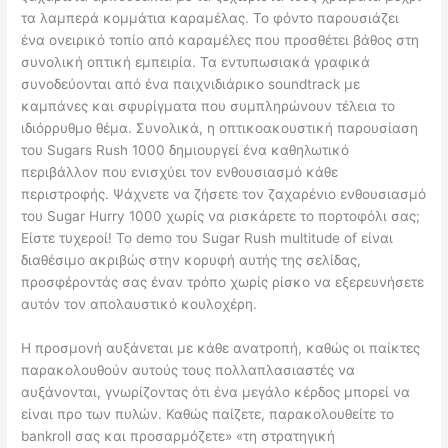
τα λαμπερά κομμάτια καραμέλας. Το φόντο παρουσιάζει
ένα ονειρικό τοπίο από καραμέλες που προσθέτει βάθος στη
συνολική οπτική εμπειρία. Τα εντυπωσιακά γραφικά
συνοδεύονται από ένα παιχνιδιάρικο soundtrack με
καμπάνες και σφυρίγματα που συμπληρώνουν τέλεια το
ιδιόρρυθμο θέμα. Συνολικά, η οπτικοακουστική παρουσίαση
του Sugars Rush 1000 δημιουργεί ένα καθηλωτικό
περιβάλλον που ενισχύει τον ενθουσιασμό κάθε
περιστροφής. Ψάχνετε να ζήσετε τον ζαχαρένιο ενθουσιασμό
του Sugar Hurry 1000 χωρίς να ρισκάρετε το πορτοφόλι σας;
Είστε τυχεροί! Το demo του Sugar Rush multitude of είναι
διαθέσιμο ακριβώς στην κορυφή αυτής της σελίδας,
προσφέροντάς σας έναν τρόπο χωρίς ρίσκο να εξερευνήσετε
αυτόν τον απολαυστικό κουλοχέρη.
Η προσμονή αυξάνεται με κάθε ανατροπή, καθώς οι παίκτες
παρακολουθούν αυτούς τους πολλαπλασιαστές να
αυξάνονται, γνωρίζοντας ότι ένα μεγάλο κέρδος μπορεί να
είναι προ των πυλών. Καθώς παίζετε, παρακολουθείτε το
bankroll σας και προσαρμόζετε» «τη στρατηγική