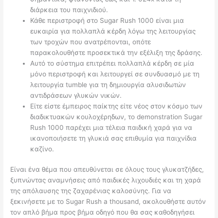
διάρκεια του παιχνιδιού.
Κάθε περιστροφή στο Sugar Rush 1000 είναι μια
ευκαιρία για πολλαπλά κέρδη λόγω της λειτουργίας
των τροχών που ανατρέπονται, οπότε
παρακολουθήστε προσεκτικά την εξέλιξη της δράσης.
Αυτό το σύστημα επιτρέπει πολλαπλά κέρδη σε μία
μόνο περιστροφή και λειτουργεί σε συνδυασμό με τη
λειτουργία tumble για τη δημιουργία αλυσιδωτών
αντιδράσεων γλυκών νικών.
Είτε είστε έμπειρος παίκτης είτε νέος στον κόσμο των
διαδικτυακών κουλοχέρηδων, το demonstration Sugar
Rush 1000 παρέχει μια τέλεια παιδική χαρά για να
ικανοποιήσετε τη γλυκιά σας επιθυμία για παιχνίδια
καζίνο.
Είναι ένα θέμα που απευθύνεται σε όλους τους γλυκατζήδες,
ξυπνώντας αναμνήσεις από παιδικές λιχουδιές και τη χαρά
της απόλαυσης της ζαχαρένιας καλοσύνης. Για να
ξεκινήσετε με το Sugar Rush a thousand, ακολουθήστε αυτόν
τον απλό βήμα προς βήμα οδηγό που θα σας καθοδηγήσει