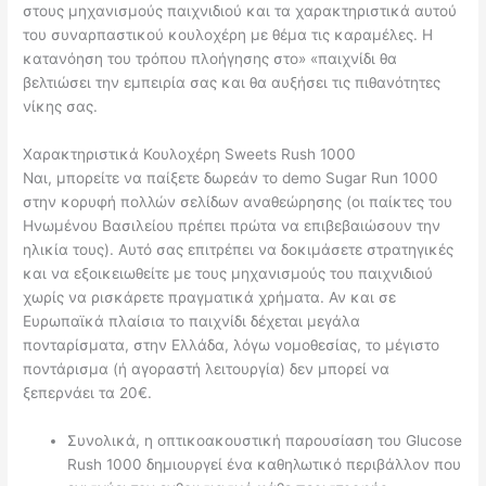
στους μηχανισμούς παιχνιδιού και τα χαρακτηριστικά αυτού
του συναρπαστικού κουλοχέρη με θέμα τις καραμέλες. Η
κατανόηση του τρόπου πλοήγησης στο» «παιχνίδι θα
βελτιώσει την εμπειρία σας και θα αυξήσει τις πιθανότητες
νίκης σας.
Χαρακτηριστικά Κουλοχέρη Sweets Rush 1000
Ναι, μπορείτε να παίξετε δωρεάν το demo Sugar Run 1000
στην κορυφή πολλών σελίδων αναθεώρησης (οι παίκτες του
Ηνωμένου Βασιλείου πρέπει πρώτα να επιβεβαιώσουν την
ηλικία τους). Αυτό σας επιτρέπει να δοκιμάσετε στρατηγικές
και να εξοικειωθείτε με τους μηχανισμούς του παιχνιδιού
χωρίς να ρισκάρετε πραγματικά χρήματα. Αν και σε
Ευρωπαϊκά πλαίσια το παιχνίδι δέχεται μεγάλα
πονταρίσματα, στην Ελλάδα, λόγω νομοθεσίας, το μέγιστο
ποντάρισμα (ή αγοραστή λειτουργία) δεν μπορεί να
ξεπερνάει τα 20€.
Συνολικά, η οπτικοακουστική παρουσίαση του Glucose
Rush 1000 δημιουργεί ένα καθηλωτικό περιβάλλον που