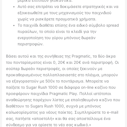
μερικά επιπλέον γλυκαντικά.
Αυτό σας επιτρέπει να δοκιμάσετε στρατηγικές και να
εξοικειωθείτε με τους μηχανισμούς του παιχνιδιού
χωρίς να ρισκάρετε πραγματικά χρήματα.
Το παιχνίδι διαθέτει επίσης ένα ειδικό σύμβολο spread
πυραύλων, το οποίο είναι το κλειδί για την
ενεργοποίηση του γύρου μπόνους δωρεάν
περιστροφών.
Βάσει αυτού και της συνήθειας της Pragmatic, τα δύο άκρα
του πονταρίσματος είναι 0, 20€ και 20€ ανά περιστροφή. Οι
σούπερ δωρεάν περιστροφές, οι οποίες ξεκινούν με
προκαθορισμένους πολλαπλασιαστές στο πλέγμα, μπορούν
να εξαγοραστούν με 500x το ποντάρισμα. Μπορείτε να
παίξετε το Sugar Rush 1000 σε διάφορα on-line καζίνο που
προσφέρουν παιχνίδια Pragmatic Play. Πολλοί ιστότοποι
αναθεώρησης παρέχουν λίστες με επαληθευμένα καζίνο που
διαθέτουν το Sugars Rush 1000, συχνά με μπόνους
καλωσορίσματος για νέους παίκτες. Συμπληρώστε το e-mail
σας, πατήστε «αποστολή» και θα σας αποστείλουμε ένα
σύνδεσμο για να ορίσετε το νέο σας κωδικό.»