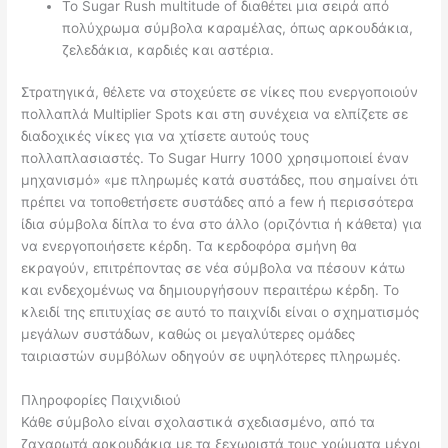
Το Sugar Rush multitude of διαθέτει μια σειρά από
πολύχρωμα σύμβολα καραμέλας, όπως αρκουδάκια,
ζελεδάκια, καρδιές και αστέρια.
Στρατηγικά, θέλετε να στοχεύετε σε νίκες που ενεργοποιούν
πολλαπλά Multiplier Spots και στη συνέχεια να ελπίζετε σε
διαδοχικές νίκες για να χτίσετε αυτούς τους
πολλαπλασιαστές. Το Sugar Hurry 1000 χρησιμοποιεί έναν
μηχανισμό» «με πληρωμές κατά συστάδες, που σημαίνει ότι
πρέπει να τοποθετήσετε συστάδες από a few ή περισσότερα
ίδια σύμβολα δίπλα το ένα στο άλλο (οριζόντια ή κάθετα) για
να ενεργοποιήσετε κέρδη. Τα κερδοφόρα σμήνη θα
εκραγούν, επιτρέποντας σε νέα σύμβολα να πέσουν κάτω
και ενδεχομένως να δημιουργήσουν περαιτέρω κέρδη. Το
κλειδί της επιτυχίας σε αυτό το παιχνίδι είναι ο σχηματισμός
μεγάλων συστάδων, καθώς οι μεγαλύτερες ομάδες
ταιριαστών συμβόλων οδηγούν σε υψηλότερες πληρωμές.
Πληροφορίες Παιχνιδιού
Κάθε σύμβολο είναι σχολαστικά σχεδιασμένο, από τα
ζαχαρωτά αρκουδάκια με τα ξεχωριστά τους χρώματα μέχρι