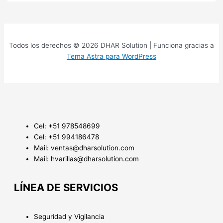
Todos los derechos © 2026 DHAR Solution | Funciona gracias a
Tema Astra para WordPress
Cel: +51 978548699
Cel: +51 994186478
Mail: ventas@dharsolution.com
Mail: hvarillas@dharsolution.com
LÍNEA DE SERVICIOS
Seguridad y Vigilancia