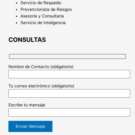
Servicio de Respaldo
Prevencionista de Riesgos
Asesoría y Consultaría
Servicio de Inteligencia
CONSULTAS
Nombre de Contacto (obligatorio)
Tu correo electrónico (obligatorio)
Escribe tu mensaje