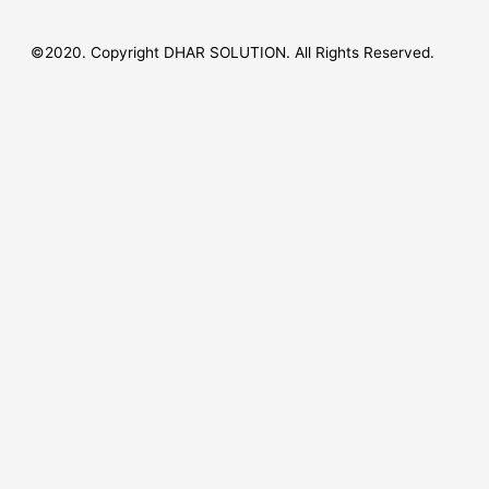
©2020. Copyright DHAR SOLUTION. All Rights Reserved.
F
T
P
I
a
w
i
n
c
i
n
s
e
t
t
t
b
t
e
a
o
e
r
g
o
r
e
r