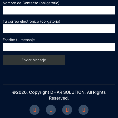
Nombre de Contacto (obligatorio)
Tu correo electrónico (obligatorio)
Escribe tu mensaje
©2020. Copyright DHAR SOLUTION. All Rights
Reserved.
F
T
P
I
a
w
i
n
c
i
n
s