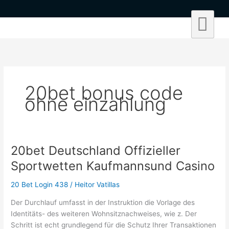
Ir
al
contenido
20bet bonus code
ohne einzahlung
20bet Deutschland Offizieller
20bet
Deutschland
Sportwetten Kaufmannsund Casino
Offizieller
Sportwetten
20 Bet Login 438
/
Heitor Vatillas
Kaufmannsund
Der Durchlauf umfasst in der Instruktion die Vorlage des
Casino
Identitäts- des weiteren Wohnsitznachweises, wie z. Der
Schritt ist echt grundlegend für die Schutz Ihrer Transaktionen