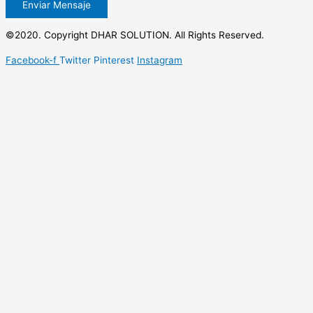
©2020. Copyright DHAR SOLUTION. All Rights Reserved.
Facebook-f
Twitter
Pinterest
Instagram