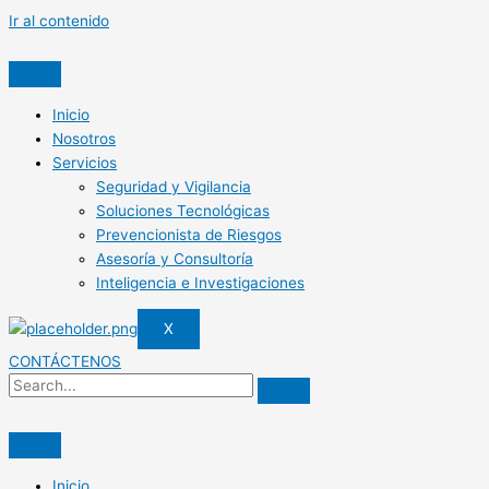
Ir al contenido
Inicio
Nosotros
Servicios
Seguridad y Vigilancia
Soluciones Tecnológicas
Prevencionista de Riesgos
Asesoría y Consultoría
Inteligencia e Investigaciones
X
CONTÁCTENOS
Inicio