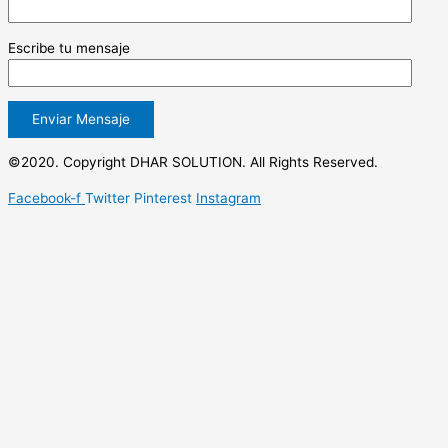
Escribe tu mensaje
©2020. Copyright DHAR SOLUTION. All Rights Reserved.
Facebook-f
Twitter
Pinterest
Instagram