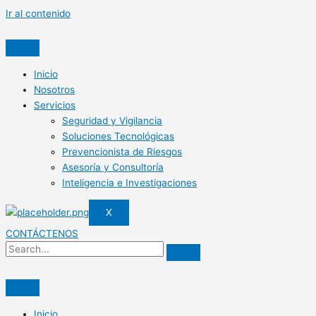
Ir al contenido
Inicio
Nosotros
Servicios
Seguridad y Vigilancia
Soluciones Tecnológicas
Prevencionista de Riesgos
Asesoría y Consultoría
Inteligencia e Investigaciones
X
CONTÁCTENOS
Inicio