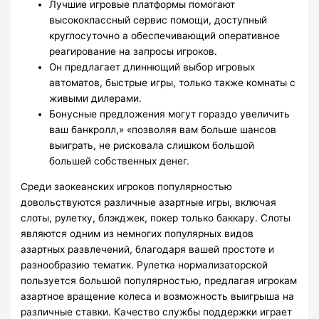
Лучшие игровые платформы помогают
высококлассный сервис помощи, доступный
круглосуточно а обеспечивающий оперативное
реагирование на запросы игроков.
Он предлагает длиннющий выбор игровых
автоматов, быстрые игры, только также комнаты с
живыми дилерами.
Бонусные предложения могут гораздо увеличить
ваш банкролл,» «позволяя вам больше шансов
выиграть, не рисковала слишком большой
большей собственных денег.
Среди заокеанских игроков популярностью
довольствуются различные азартные игры, включая
слоты, рулетку, блэкджек, покер только баккару. Слоты
являются одним из немногих популярных видов
азартных развлечений, благодаря вашей простоте и
разнообразию тематик. Рулетка нормализаторской
пользуется большой популярностью, предлагая игрокам
азартное вращение колеса и возможность выигрыша на
различные ставки. Качество службы поддержки играет