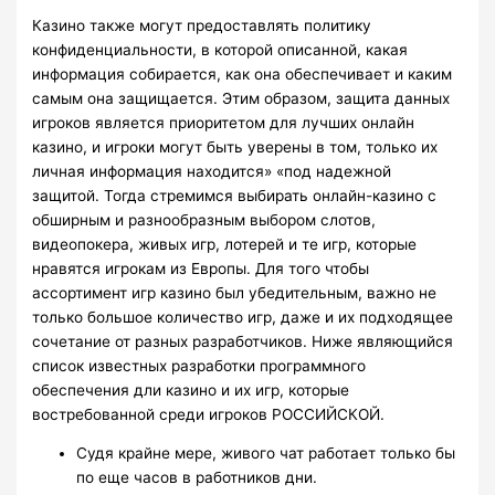
Казино также могут предоставлять политику
конфиденциальности, в которой описанной, какая
информация собирается, как она обеспечивает и каким
самым она защищается. Этим образом, защита данных
игроков является приоритетом для лучших онлайн
казино, и игроки могут быть уверены в том, только их
личная информация находится» «под надежной
защитой. Тогда стремимся выбирать онлайн-казино с
обширным и разнообразным выбором слотов,
видеопокера, живых игр, лотерей и те игр, которые
нравятся игрокам из Европы. Для того чтобы
ассортимент игр казино был убедительным, важно не
только большое количество игр, даже и их подходящее
сочетание от разных разработчиков. Ниже являющийся
список известных разработки программного
обеспечения дли казино и их игр, которые
востребованной среди игроков РОССИЙСКОЙ.
Судя крайне мере, живого чат работает только бы
по еще часов в работников дни.