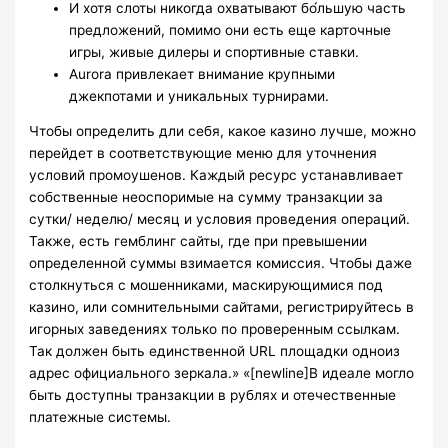
И хотя слоты никогда охватывают бо́льшую часть
предложений, помимо они есть еще карточные
игры, живые дилеры и спортивные ставки.
Aurora привлекает внимание крупными
джекпотами и уникальных турнирами.
Чтобы определить дли себя, какое казино лучше, можно
перейдет в соответствующие меню для уточнения
условий промоушенов. Каждый ресурс устанавливает
собственные неоспоримые на сумму транзакции за
сутки/ неделю/ месяц и условия проведения операций.
Также, есть гемблинг сайты, где при превышении
определенной суммы взимается комиссия. Чтобы даже
столкнуться с мошенниками, маскирующимися под
казино, или сомнительными сайтами, регистрируйтесь в
игорных заведениях только по проверенным ссылкам.
Так должен быть единственной URL площадки одноиз
адрес официального зеркала.» «[newline]В идеале могло
быть доступны транзакции в рублях и отечественные
платежные системы.