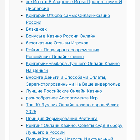
же Играть В Азартные Игры: Процент сумм И
Дисперсия
Критерии Отбора самых Онлайн-казино
России
Блэкджек
Бонусы в Казино России Онлайн
безотказные Отзывы Игроков
Рейтинг Популярных современных
Российских Онлайн-казино
Критерии» «выбора Лучшего Онлайн Казино
На Деньги
Вносите Деньги и Способами Оплаты,
Зарегистрированными На Ваше видергюльд
Лучшие Российские Онлайн Казино
разнообразнее Ассортимента Игр
Топ-10 Лучших Онлайн-казино европейских
2025
Принцип Формирования Рейтинга
Рейтинг Онлайн Казино: Советы судя Выбору
Лучшего а России
Получайте От них Новости И актуальный