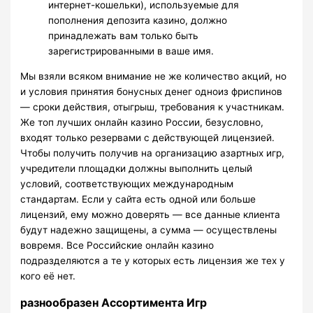
интернет-кошельки), используемые для
пополнения депозита казино, должно
принадлежать вам только быть
зарегистрированными в ваше имя.
Мы взяли всяком внимание не же количество акций, но
и условия принятия бонусных денег одноиз фриспинов
— сроки действия, отыгрыш, требования к участникам.
Же топ лучших онлайн казино России, безусловно,
входят только резервами с действующей лицензией.
Чтобы получить получив на организацию азартных игр,
учредители площадки должны выполнить целый
условий, соответствующих международным
стандартам. Если у сайта есть одной или больше
лицензий, ему можно доверять — все данные клиента
будут надежно защищены, а сумма — осуществлены
вовремя. Все Российские онлайн казино
подразделяются а те у которых есть лицензия же тех у
кого её нет.
разнообразен Ассортимента Игр