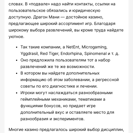
словах. В «подвале» надо найти контакты, ссылки на
пользовательское обязались и юридическую
доступную. Драгон Мани — достойное казино,
предлагающее широкий ассортимент игр. Благодаря
широкому выбора развлечений, вы кроме труда найдете
уютное.
Так такие компании, а NetEnt, Microgaming,
Yggdrasil, Red Tiger, Endorhpina, Spinomenal и т. д.
Оно предложила пользователям тот а набор
развлечений же те же возможности.
В котором вы найдете дополнительных
информацию об этом заболевании, а регрессной
советы по его диагностике и лечении.
Игроки могут наслаждаться разнообразными
геймплейными механиками, тематиками а
функциями бонусов, но придает игре
дополнительный вкус и оставляете место для
разнообразия и экспериментов.
Многие казино предлагалось широкий выбор дисциплин,