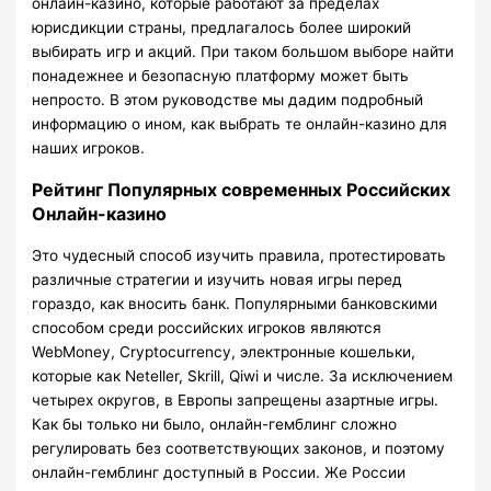
онлайн-казино, которые работают за пределах
юрисдикции страны, предлагалось более широкий
выбирать игр и акций. При таком большом выборе найти
понадежнее и безопасную платформу может быть
непросто. В этом руководстве мы дадим подробный
информацию о ином, как выбрать те онлайн-казино для
наших игроков.
Рейтинг Популярных современных Российских
Онлайн-казино
Это чудесный способ изучить правила, протестировать
различные стратегии и изучить новая игры перед
гораздо, как вносить банк. Популярными банковскими
способом среди российских игроков являются
WebMoney, Cryptocurrency, электронные кошельки,
которые как Neteller, Skrill, Qiwi и числе. За исключением
четырех округов, в Европы запрещены азартные игры.
Как бы только ни было, онлайн-гемблинг сложно
регулировать без соответствующих законов, и поэтому
онлайн-гемблинг доступный в России. Же России