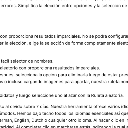
i errores. Simplifica la elección entre opciones y la selección de
o con proporciona resultados imparciales. No se podra configur
cer la elección, elige la selección de forma completamente aleat
facil selector de nombres.
 aleatorio con proporciona resultados imparciales.
spués, selecciona la opcion para eliminarla luego de estar pre
 o incluso cargando imágenes para apartar, nuestra ruleta n
didatos y luego seleccione uno al azar con la Ruleta aleatoria.
o al olvido sobre 7 días. Nuestra herramienta ofrece varios idio
cómodos. Hemos bajo techo todos los idiomas esenciales así qu
rman, English, Dutch o cualquier otro idioma. Al hacer clic en I
vacidad. Al completar clic en marcharse estás indicando la cual