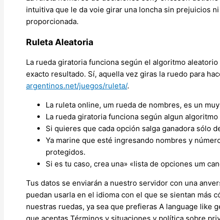
intuitiva que le da voie girar una loncha sin prejuicios n
proporcionada.
Ruleta Aleatoria
La rueda giratoria funciona según el algoritmo aleatori
exacto resultado. Sí, aquella vez giras la ruedo para ha
argentinos.net/juegos/ruleta/
.
La ruleta online, um rueda de nombres, es un muy 
La rueda giratoria funciona según algun algoritmo
Si quieres que cada opción salga ganadora sólo de
Ya marine que esté ingresando nombres y números
protegidos.
Si es tu caso, crea una» «lista de opciones um can
Tus datos se enviarán a nuestro servidor con una anvers
puedan usarla en el idioma con el que se sientan más 
nuestras ruedas, ya sea que prefieras A language like ge
que aceptas Términos y situaciones y política sobre pri