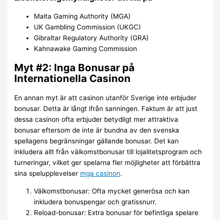
Malta Gaming Authority (MGA)
UK Gambling Commission (UKGC)
Gibraltar Regulatory Authority (GRA)
Kahnawake Gaming Commission
Myt #2: Inga Bonusar på
Internationella Casinon
En annan myt är att casinon utanför Sverige inte erbjuder
bonusar. Detta är långt ifrån sanningen. Faktum är att just
dessa casinon ofta erbjuder betydligt mer attraktiva
bonusar eftersom de inte är bundna av den svenska
spellagens begränsningar gällande bonusar. Det kan
inkludera allt från välkomstbonusar till lojalitetsprogram och
turneringar, vilket ger spelarna fler möjligheter att förbättra
sina spelupplevelser
mga casinon
.
Välkomstbonusar: Ofta mycket generösa och kan
inkludera bonuspengar och gratissnurr.
Reload-bonusar: Extra bonusar för befintliga spelare