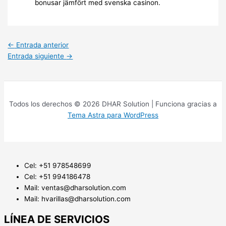
bonusar jämfört med svenska casinon.
←
Entrada anterior
Entrada siguiente
→
Todos los derechos © 2026 DHAR Solution | Funciona gracias a
Tema Astra para WordPress
Cel: +51 978548699
Cel: +51 994186478
Mail: ventas@dharsolution.com
Mail: hvarillas@dharsolution.com
LÍNEA DE SERVICIOS