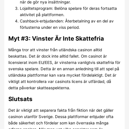
när de gör nya insättningar.
Lojalitetsprogram: Belöna spelare för deras fortsatta
aktivitet på plattformen.
Cashback-erbjudanden: Återbetalning av en del av
förlusterna under en viss period.
Myt #3: Vinster Är Inte Skattefria
Många tror att vinster från utländska casinon alltid
beskattas. Det är dock inte alltid fallet. Om casinot är
licensierat inom EU/EES, är vinsterna vanligtvis skattefria för
svenska spelare. Detta är en annan anledning till att spel på
utländska plattformar kan vara mycket fördelaktigt. Det är
viktigt att kontrollera var casinots licens är utfärdad, då
detta påverkar skatteaspekterna.
Slutsats
Det är viktigt att separera fakta från fiktion när det gäller
casinon utanför Sverige. Dessa plattformar erbjuder ofta
både säkerhet och fördelar som kan överraska många