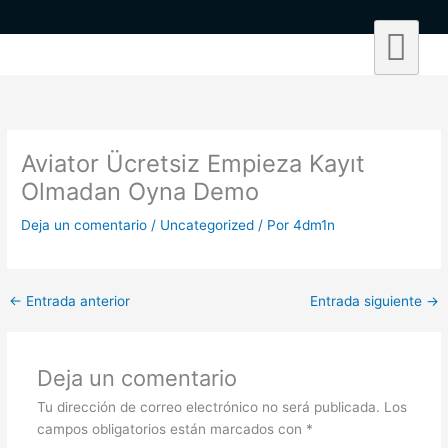
Ir
al
contenido
Aviator Ücretsiz Empieza Kayıt
Olmadan Oyna Demo
Deja un comentario
/
Uncategorized
/ Por
4dm1n
←
Entrada anterior
Entrada siguiente
→
Deja un comentario
Tu dirección de correo electrónico no será publicada.
Los
campos obligatorios están marcados con
*