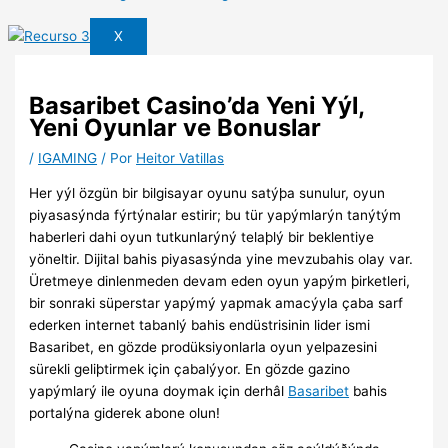
X
Basaribet Casino’da Yeni Yýl,
Yeni Oyunlar ve Bonuslar
/
IGAMING
/ Por
Heitor Vatillas
Her yýl özgün bir bilgisayar oyunu satýþa sunulur, oyun
piyasasýnda fýrtýnalar estirir; bu tür yapýmlarýn tanýtým
haberleri dahi oyun tutkunlarýný telaþlý bir beklentiye
yöneltir. Dijital bahis piyasasýnda yine mevzubahis olay var.
Üretmeye dinlenmeden devam eden oyun yapým þirketleri,
bir sonraki süperstar yapýmý yapmak amacýyla çaba sarf
ederken internet tabanlý bahis endüstrisinin lider ismi
Basaribet, en gözde prodüksiyonlarla oyun yelpazesini
sürekli geliþtirmek için çabalýyor. En gözde gazino
yapýmlarý ile oyuna doymak için derhâl
Basaribet
bahis
portalýna giderek abone olun!