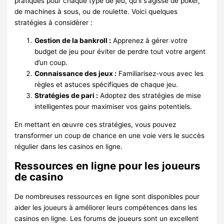
pratiques pour chaque type de jeu, qu’il s’agisse de poker,
de machines à sous, ou de roulette. Voici quelques
stratégies à considérer :
Gestion de la bankroll :
Apprenez à gérer votre
budget de jeu pour éviter de perdre tout votre argent
d’un coup.
Connaissance des jeux :
Familiarisez-vous avec les
règles et astuces spécifiques de chaque jeu.
Stratégies de pari :
Adoptez des stratégies de mise
intelligentes pour maximiser vos gains potentiels.
En mettant en œuvre ces stratégies, vous pouvez
transformer un coup de chance en une voie vers le succès
régulier dans les casinos en ligne.
Ressources en ligne pour les joueurs
de casino
De nombreuses ressources en ligne sont disponibles pour
aider les joueurs à améliorer leurs compétences dans les
casinos en ligne. Les forums de joueurs sont un excellent