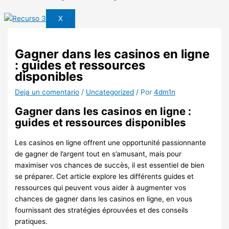
X
Gagner dans les casinos en ligne
: guides et ressources
disponibles
Deja un comentario
/
Uncategorized
/ Por
4dm1n
Gagner dans les casinos en ligne :
guides et ressources disponibles
Les casinos en ligne offrent une opportunité passionnante
de gagner de l’argent tout en s’amusant, mais pour
maximiser vos chances de succès, il est essentiel de bien
se préparer. Cet article explore les différents guides et
ressources qui peuvent vous aider à augmenter vos
chances de gagner dans les casinos en ligne, en vous
fournissant des stratégies éprouvées et des conseils
pratiques.