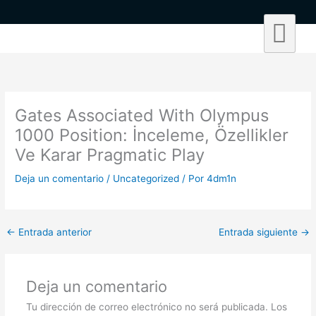
Ir
al
contenido
Gates Associated With Olympus
1000 Position: İnceleme, Özellikler
Ve Karar Pragmatic Play
Deja un comentario
/
Uncategorized
/ Por
4dm1n
←
Entrada anterior
Entrada siguiente
→
Deja un comentario
Tu dirección de correo electrónico no será publicada.
Los